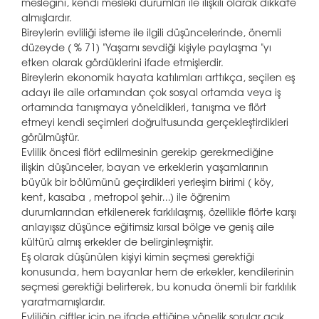
mesleğini, kendi mesleki durumları ile ilişkili olarak dikkate
almışlardır.
Bireylerin evliliği isteme ile ilgili düşüncelerinde, önemli
düzeyde ( % 71) "Yaşamı sevdiği kişiyle paylaşma "yı
etken olarak gördüklerini ifade etmişlerdir.
Bireylerin ekonomik hayata katılımları arttıkça, seçilen eş
adayı ile aile ortamından çok sosyal ortamda veya iş
ortamında tanışmaya yöneldikleri, tanışma ve flört
etmeyi kendi seçimleri doğrultusunda gerçekleştirdikleri
görülmüştür.
Evlilik öncesi flört edilmesinin gerekip gerekmediğine
ilişkin düşünceler, bayan ve erkeklerin yaşamlarının
büyük bir bölümünü geçirdikleri yerleşim birimi ( köy,
kent, kasaba , metropol şehir…) ile öğrenim
durumlarından etkilenerek farklılaşmış, özellikle flörte karşı
anlayışsız düşünce eğitimsiz kırsal bölge ve geniş aile
kültürü almış erkekler de belirginleşmiştir.
Eş olarak düşünülen kişiyi kimin seçmesi gerektiği
konusunda, hem bayanlar hem de erkekler, kendilerinin
seçmesi gerektiği belirterek, bu konuda önemli bir farklılık
yaratmamışlardır.
Evliliğin çiftler için ne ifade ettiğine yönelik sorular açık