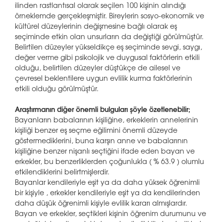
ilinden rastlantısal olarak seçilen 100 kişinin alındığı
örneklemde gerçekleşmiştir. Bireylerin sosyo-ekonomik ve
kültürel düzeylerinin değişmesine bağlı olarak eş
seçiminde etkin olan unsurların da değiştiği görülmüştür.
Belirtilen düzeyler yükseldikçe eş seçiminde sevgi, saygı,
değer verme gibi psikolojik ve duygusal faktörlerin etkili
olduğu, belirtilen düzeyler düştükçe de ailesel ve
çevresel beklentilere uygun evlilik kurma faktörlerinin
etkili olduğu görülmüştür.
Araştırmanın diğer önemli bulguları şöyle özetlenebilir;
Bayanların babalarının kişiliğine, erkeklerin annelerinin
kişiliği benzer eş seçme eğilimini önemli düzeyde
göstermediklerini, buna karşın anne ve babalarının
kişiliğine benzer nişanlı seçtiğini ifade eden bayan ve
erkekler, bu benzerliklerden çoğunlukla ( % 63.9 ) olumlu
etkilendiklerini belirtmişlerdir.
Bayanlar kendileriyle eşit ya da daha yüksek öğrenimli
bir kişiyle , erkekler kendileriyle eşit ya da kendilerinden
daha düşük öğrenimli kişiyle evlilik kararı almışlardır.
Bayan ve erkekler, seçtikleri kişinin öğrenim durumunu ve