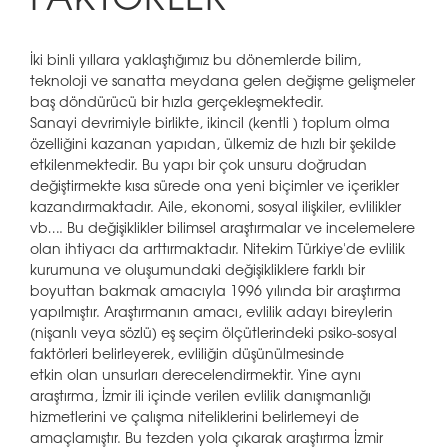
FAKTÖRLER
İki binli yıllara yaklaştığımız bu dönemlerde bilim,
teknoloji ve sanatta meydana gelen değişme gelişmeler
baş döndürücü bir hızla gerçekleşmektedir.
Sanayi devrimiyle birlikte, ikincil (kentli ) toplum olma
özelliğini kazanan yapıdan, ülkemiz de hızlı bir şekilde
etkilenmektedir. Bu yapı bir çok unsuru doğrudan
değiştirmekte kısa sürede ona yeni biçimler ve içerikler
kazandırmaktadır. Aile, ekonomi, sosyal ilişkiler, evlilikler
vb…. Bu değişiklikler bilimsel araştırmalar ve incelemelere
olan ihtiyacı da arttırmaktadır. Nitekim Türkiye'de evlilik
kurumuna ve oluşumundaki değişikliklere farklı bir
boyuttan bakmak amacıyla 1996 yılında bir araştırma
yapılmıştır. Araştırmanın amacı, evlilik adayı bireylerin
(nişanlı veya sözlü) eş seçim ölçütlerindeki psiko-sosyal
faktörleri belirleyerek, evliliğin düşünülmesinde
etkin olan unsurları derecelendirmektir. Yine aynı
araştırma, İzmir ili içinde verilen evlilik danışmanlığı
hizmetlerini ve çalışma niteliklerini belirlemeyi de
amaçlamıştır. Bu tezden yola çıkarak araştırma İzmir