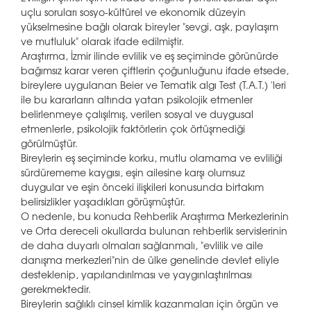
uçlu soruları sosyo-kültürel ve ekonomik düzeyin
yükselmesine bağlı olarak bireyler "sevgi, aşk, paylaşım
ve mutluluk" olarak ifade edilmiştir.
Araştırma, İzmir ilinde evlilik ve eş seçiminde görünürde
bağımsız karar veren çiftlerin çoğunluğunu ifade etsede,
bireylere uygulanan Beier ve Tematik algı Test (T.A.T.) 'leri
ile bu kararların altında yatan psikolojik etmenler
belirlenmeye çalışılmış, verilen sosyal ve duygusal
etmenlerle, psikolojik faktörlerin çok örtüşmediği
görülmüştür.
Bireylerin eş seçiminde korku, mutlu olamama ve evliliği
sürdürememe kaygısı, eşin ailesine karşı olumsuz
duygular ve eşin önceki ilişkileri konusunda birtakım
belirsizlikler yaşadıkları görüşmüştür.
O nedenle, bu konuda Rehberlik Araştırma Merkezlerinin
ve Orta dereceli okullarda bulunan rehberlik servislerinin
de daha duyarlı olmaları sağlanmalı, "evlilik ve aile
danışma merkezleri"nin de ülke genelinde devlet eliyle
desteklenip, yapılandırılması ve yaygınlaştırılması
gerekmektedir.
Bireylerin sağlıklı cinsel kimlik kazanmaları için örgün ve