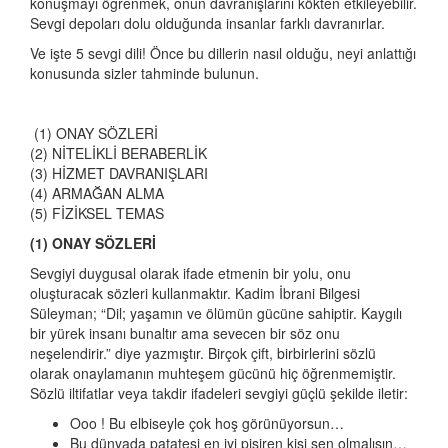
konuşmayı öğrenmek, onun davranışlarını kökten etkileyebilir.
Sevgi depoları dolu olduğunda insanlar farklı davranırlar.
Ve işte 5 sevgi dili! Önce bu dillerin nasıl olduğu, neyi anlattığı
konusunda sizler tahminde bulunun.
(1) ONAY SÖZLERİ
(2) NİTELİKLİ BERABERLİK
(3) HİZMET DAVRANIŞLARI
(4) ARMAĞAN ALMA
(5) FİZİKSEL TEMAS
(1) ONAY SÖZLERİ
Sevgiyi duygusal olarak ifade etmenin bir yolu, onu
oluşturacak sözleri kullanmaktır. Kadim İbrani Bilgesi
Süleyman; “Dil; yaşamın ve ölümün gücüne sahiptir. Kaygılı
bir yürek insanı bunaltır ama sevecen bir söz onu
neşelendirir.” diye yazmıştır. Birçok çift, birbirlerini sözlü
olarak onaylamanın muhteşem gücünü hiç öğrenmemiştir.
Sözlü iltifatlar veya takdir ifadeleri sevgiyi güçlü şekilde iletir:
Ooo ! Bu elbiseyle çok hoş görünüyorsun…
Bu dünyada patatesi en iyi pişiren kişi sen olmalısın…