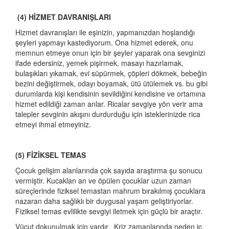
(4) HİZMET DAVRANIŞLARI
Hizmet davranışları ile eşinizin, yapmanızdan hoşlandığı
şeyleri yapmayı kastediyorum. Ona hizmet ederek, onu
memnun etmeye onun için bir şeyler yaparak ona sevginizi
ifade edersiniz, yemek pişirmek, masayı hazırlamak,
bulaşıkları yıkamak, evi süpürmek, çöpleri dökmek, bebeğin
bezini değiştirmek, odayı boyamak, ütü ütülemek vs. bu gibi
durumlarda kişi kendisinin sevildiğini kendisine ve ortamına
hizmet edildiği zaman anlar. Ricalar sevgiye yön verir ama
talepler sevginin akışını durdurduğu için isteklerinizde rica
etmeyi ihmal etmeyiniz.
(5) FİZİKSEL TEMAS
Çocuk gelişim alanlarında çok sayıda araştırma şu sonucu
vermiştir. Kucaklan an ve öpülen çocuklar uzun zaman
süreçlerinde fiziksel temastan mahrum bırakılmış çocuklara
nazaran daha sağlıklı bir duygusal yaşam geliştiriyorlar.
Fiziksel temas evlilikte sevgiyi iletmek için güçlü bir araçtır.
Vücut dokunulmak için vardır. Kriz zamanlarında neden iç