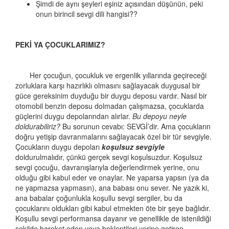
Şimdi de aynı şeyleri eşiniz açısından düşünün, peki
onun birincil sevgi dili hangisi??
PEKİ YA ÇOCUKLARIMIZ?
Her çocuğun, çocukluk ve ergenlik yıllarında geçireceği
zorluklara karşı hazırlıklı olmasını sağlayacak duygusal bir
güce gereksinim duyduğu bir duygu deposu vardır. Nasıl bir
otomobil benzin deposu dolmadan çalışmazsa, çocuklarda
güçlerini duygu depolarından alırlar.
Bu depoyu neyle
doldurabiliriz?
Bu sorunun cevabı: SEVGİ’dir. Ama çocukların
doğru yetişip davranmalarını sağlayacak özel bir tür sevgiyle.
Çocukların duygu depoları
koşulsuz sevgiyle
doldurulmalıdır, çünkü gerçek sevgi koşulsuzdur. Koşulsuz
sevgi çocuğu, davranışlarıyla değerlendirmek yerine, onu
olduğu gibi kabul eder ve onaylar. Ne yaparsa yapsın (ya da
ne yapmazsa yapmasın), ana babası onu sever. Ne yazık ki,
ana babalar çoğunlukla koşullu sevgi sergiler, bu da
çocuklarını oldukları gibi kabul etmekten öte bir şeye bağlıdır.
Koşullu sevgi performansa dayanır ve genellikle de istenildiği
şekilde hareket eden veya beklentileri yerine getiren