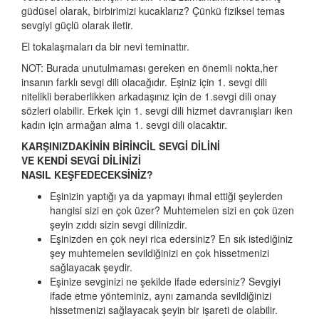
güdüsel olarak, birbirimizi kucaklarız? Çünkü fiziksel temas
sevgiyi güçlü olarak iletir.
El tokalaşmaları da bir nevi teminattır.
NOT: Burada unutulmaması gereken en önemli nokta,her
insanın farklı sevgi dili olacağıdır. Eşiniz için 1. sevgi dili
nitelikli beraberlikken arkadaşınız için de 1.sevgi dili onay
sözleri olabilir. Erkek için 1. sevgi dili hizmet davranışları iken
kadın için armağan alma 1. sevgi dili olacaktır.
KARŞINIZDAKİNİN BİRİNCİL SEVGİ DİLİNİ
VE KENDİ SEVGİ DİLİNİZİ
NASIL KEŞFEDECEKSİNİZ?
Eşinizin yaptığı ya da yapmayı ihmal ettiği şeylerden
hangisi sizi en çok üzer? Muhtemelen sizi en çok üzen
şeyin zıddı sizin sevgi dilinizdir.
Eşinizden en çok neyi rica edersiniz? En sık istediğiniz
şey muhtemelen sevildiğinizi en çok hissetmenizi
sağlayacak şeydir.
Eşinize sevginizi ne şekilde ifade edersiniz? Sevgiyi
ifade etme yönteminiz, aynı zamanda sevildiğinizi
hissetmenizi sağlayacak şeyin bir işareti de olabilir.