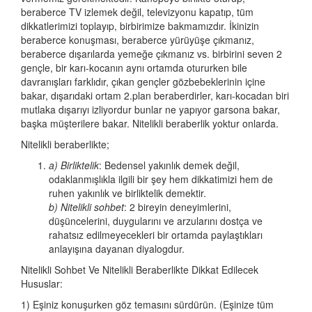
beraberce TV izlemek değil, televizyonu kapatıp, tüm
dikkatlerimizi toplayıp, birbirimize bakmamızdır. İkinizin
beraberce konuşması, beraberce yürüyüşe çıkmanız,
beraberce dışarılarda yemeğe çıkmanız vs. birbirini seven 2
gençle, bir karı-kocanın aynı ortamda otururken bile
davranışları farklıdır, çıkan gençler gözbebeklerinin içine
bakar, dışarıdaki ortam 2.plan beraberdirler, karı-kocadan biri
mutlaka dışarıyı izliyordur bunlar ne yapıyor garsona bakar,
başka müşterilere bakar. Nitelikli beraberlik yoktur onlarda.
Nitelikli beraberlikte;
a) Birliktelik
: Bedensel yakınlık demek değil,
odaklanmışlıkla ilgili bir şey hem dikkatimizi hem de
ruhen yakınlık ve birliktelik demektir.
b) Nitelikli sohbet
: 2 bireyin deneyimlerini,
düşüncelerini, duygularını ve arzularını dostça ve
rahatsız edilmeyecekleri bir ortamda paylaştıkları
anlayışına dayanan diyalogdur.
Nitelikli Sohbet Ve Nitelikli Beraberlikte Dikkat Edilecek
Hususlar:
1) Eşiniz konuşurken göz temasını sürdürün. (Eşinize tüm