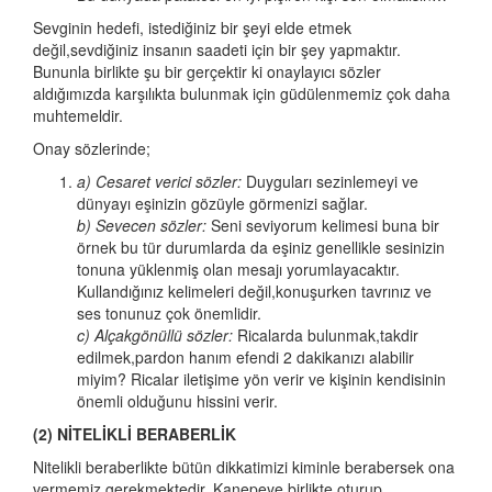
Sevginin hedefi, istediğiniz bir şeyi elde etmek
değil,sevdiğiniz insanın saadeti için bir şey yapmaktır.
Bununla birlikte şu bir gerçektir ki onaylayıcı sözler
aldığımızda karşılıkta bulunmak için güdülenmemiz çok daha
muhtemeldir.
Onay sözlerinde;
a) Cesaret verici sözler:
Duyguları sezinlemeyi ve
dünyayı eşinizin gözüyle görmenizi sağlar.
b) Sevecen sözler:
Seni seviyorum kelimesi buna bir
örnek bu tür durumlarda da eşiniz genellikle sesinizin
tonuna yüklenmiş olan mesajı yorumlayacaktır.
Kullandığınız kelimeleri değil,konuşurken tavrınız ve
ses tonunuz çok önemlidir.
c) Alçakgönüllü sözler:
Ricalarda bulunmak,takdir
edilmek,pardon hanım efendi 2 dakikanızı alabilir
miyim? Ricalar iletişime yön verir ve kişinin kendisinin
önemli olduğunu hissini verir.
(2) NİTELİKLİ BERABERLİK
Nitelikli beraberlikte bütün dikkatimizi kiminle berabersek ona
vermemiz gerekmektedir. Kanepeye birlikte oturup,