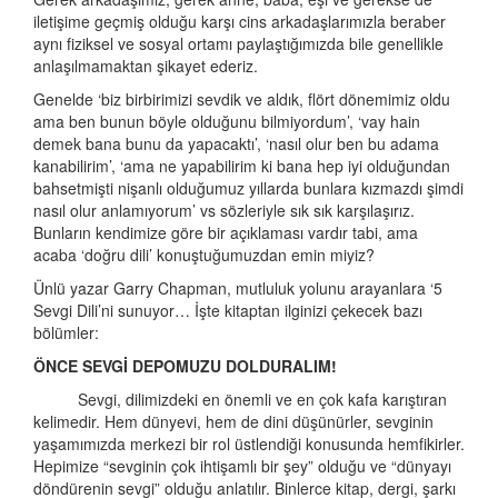
iletişime geçmiş olduğu karşı cins arkadaşlarımızla beraber
aynı fiziksel ve sosyal ortamı paylaştığımızda bile genellikle
anlaşılmamaktan şikayet ederiz.
Genelde ‘biz birbirimizi sevdik ve aldık, flört dönemimiz oldu
ama ben bunun böyle olduğunu bilmiyordum’, ‘vay hain
demek bana bunu da yapacaktı’, ‘nasıl olur ben bu adama
kanabilirim’, ‘ama ne yapabilirim ki bana hep iyi olduğundan
bahsetmişti nişanlı olduğumuz yıllarda bunlara kızmazdı şimdi
nasıl olur anlamıyorum’ vs sözleriyle sık sık karşılaşırız.
Bunların kendimize göre bir açıklaması vardır tabi, ama
acaba ‘doğru dili’ konuştuğumuzdan emin miyiz?
Ünlü yazar Garry Chapman, mutluluk yolunu arayanlara ‘5
Sevgi Dili’ni sunuyor… İşte kitaptan ilginizi çekecek bazı
bölümler:
ÖNCE SEVGİ DEPOMUZU DOLDURALIM!
Sevgi, dilimizdeki en önemli ve en çok kafa karıştıran
kelimedir. Hem dünyevi, hem de dini düşünürler, sevginin
yaşamımızda merkezi bir rol üstlendiği konusunda hemfikirler.
Hepimize “sevginin çok ihtişamlı bir şey” olduğu ve “dünyayı
döndürenin sevgi” olduğu anlatılır. Binlerce kitap, dergi, şarkı