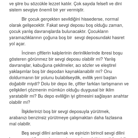
ve şiire bu sözcükle lezzet katılır. Çok sayıda felsefi ve dini
sistem sevgiye önemli bir yer vermiştir.
Bir çocuk gerçekten sevildiğini hissederse, normal
olarak gelişecektir. Fakat sevgi deposu boş olduğu zaman,
çocuk yanlış davranışlarda bulunacaktır. Çocukların
yaramazlıklarının çoğuna boş bir sevgi deposundaki hasret
yol açar.
İncinen çiftlerin kalplerinin derinliklerinde ibresi boşu
gösteren görünmez bir sevgi deposu olabilir mi? Yanlış
davranışlar, kabuğuna çekilmeler, acı sözler ve eleştirel
yaklaşımlar boş bir depodan kaynaklanabilir mi? Onu
doldurmanın bir yolunu bulabilseydik, evlilik yeni baştan
doğabilir miydi? Dolu bir depo ile, çiftler farkları tartışmanın ve
çelişkileri çözmenin mümkün olduğu duygusal bir iklim
yaratabilir mi? Bu depo evliliğin iyi gitmesini sağlayan anahtar
olabilir mi?
İlişkilerinizi boş bir sevgi deposuyla yürütmek,
arabanızı benzinsiz yürütmeye çalışmaktan daha fazlasına
mal olabilir.
Beş sevgi dilini anlamak ve eşinizin birincil sevgi dilini