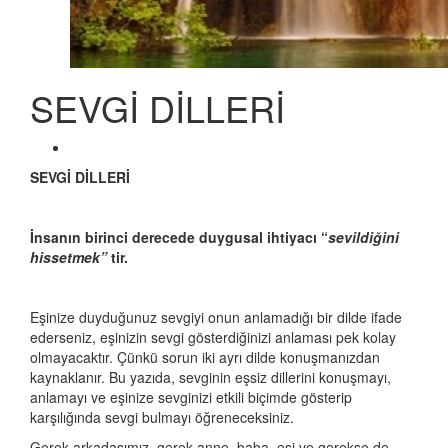
SEVGİ DİLLERİ
SEVGİ DİLLERİ
İnsanın birinci derecede duygusal ihtiyacı “
sevildiğini
hissetmek”
tir.
Eşinize duyduğunuz sevgiyi onun anlamadığı bir dilde ifade
ederseniz, eşinizin sevgi gösterdiğinizi anlaması pek kolay
olmayacaktır. Çünkü sorun iki ayrı dilde konuşmanızdan
kaynaklanır. Bu yazıda, sevginin eşsiz dillerini konuşmayı,
anlamayı ve eşinize sevginizi etkili biçimde gösterip
karşılığında sevgi bulmayı öğreneceksiniz.
Gerek arkadaşımız, gerek anne, baba, eşi ve gerekse de