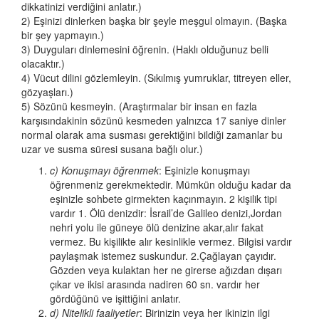
dikkatinizi verdiğini anlatır.)
2) Eşinizi dinlerken başka bir şeyle meşgul olmayın. (Başka
bir şey yapmayın.)
3) Duyguları dinlemesini öğrenin. (Haklı olduğunuz belli
olacaktır.)
4) Vücut dilini gözlemleyin. (Sıkılmış yumruklar, titreyen eller,
gözyaşları.)
5) Sözünü kesmeyin. (Araştırmalar bir insan en fazla
karşısındakinin sözünü kesmeden yalnızca 17 saniye dinler
normal olarak ama susması gerektiğini bildiği zamanlar bu
uzar ve susma süresi susana bağlı olur.)
c) Konuşmayı öğrenmek
: Eşinizle konuşmayı
öğrenmeniz gerekmektedir. Mümkün olduğu kadar da
eşinizle sohbete girmekten kaçınmayın. 2 kişilik tipi
vardır 1. Ölü denizdir: İsrail’de Galileo denizi,Jordan
nehri yolu ile güneye ölü denizine akar,alır fakat
vermez. Bu kişilikte alır kesinlikle vermez. Bilgisi vardır
paylaşmak istemez suskundur. 2.Çağlayan çayıdır.
Gözden veya kulaktan her ne girerse ağızdan dışarı
çıkar ve ikisi arasında nadiren 60 sn. vardır her
gördüğünü ve işittiğini anlatır.
d) Nitelikli faaliyetler
: Birinizin veya her ikinizin ilgi