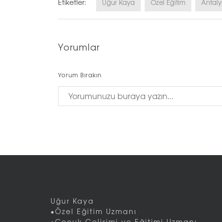
Etiketler:
Uğur Kaya
Özel Eğitim
Antal
Yorumlar
Yorum Bırakın
Uğur Kaya
•Özel Eğitim Uzmanı