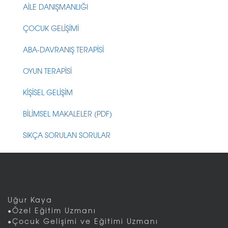
AİLE DANIŞMANLIĞI
ÇOCUK GELİŞİMİ
ABA-DAVRANIŞ TERAPİSİ
OYUN TERAPİSİ
KİŞİSEL GELİŞİM
BİLİMSEL MAKALELER (PDF)
SIKÇA SORULAN SORULAR
Uğur Kaya
•Özel Eğitim Uzmanı
•Çocuk Gelişimi ve Eğitimi Uzmanı