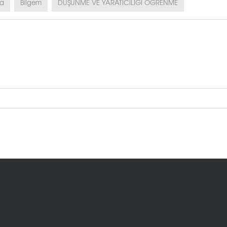
ya
Bilgem
DÜŞÜNME VE YARATICILIĞI ÖĞRENME