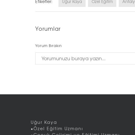
Etiketler:
Uğur Kaya
Özel Eğitim
Antal
Yorumlar
Yorum Bırakın
Uğur Kaya
•Özel Eğitim Uzmanı