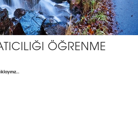
TICILIĞI ÖĞRENME
ıklayınız…