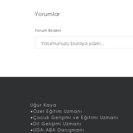
Yorumlar
Yorum Bırakın
Uğur Kaya
•Özel Eğitim Uzmanı
•Çocuk Gelişimi ve Eğitimi Uzmanı
•Dil Gelişimi Uzmanı
•UDA-ABA Danışmanı