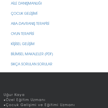
AİLE DANIŞMANLIĞI
ÇOCUK GELİŞİMİ
ABA-DAVRANIŞ TERAPİSİ
OYUN TERAPİSİ
KİŞİSEL GELİŞİM
BİLİMSEL MAKALELER (PDF)
SIKÇA SORULAN SORULAR
Uğur Kaya
•Özel Eğitim Uzmanı
•Çocuk Gelişimi ve Eğitimi Uzmanı