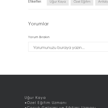
Etiketler:
Uğur Kaya
Özel Eğitim
Antal
Yorumlar
Yorum Bırakın
Uğur Kaya
•Özel Eğitim Uzmanı
•Çocuk Gelişimi ve Eğitimi Uzmanı