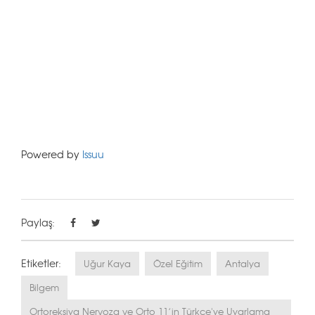
Powered by
Issuu
Paylaş:
Etiketler:
Uğur Kaya
Özel Eğitim
Antalya
Bilgem
Ortoreksiya Nervoza ve Orto 11’in Türkçe'ye Uyarlama