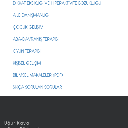
DİKKAT EKSİKLİĞİ VE HİPERAKTİVİTE BOZUKLUĞU
AİLE DANIŞMANLIĞI
ÇOCUK GELİŞİMİ
ABA-DAVRANIŞ TERAPİSİ
OYUN TERAPİSİ
KİŞİSEL GELİŞİM
BİLİMSEL MAKALELER (PDF)
SIKÇA SORULAN SORULAR
Uğur Kaya