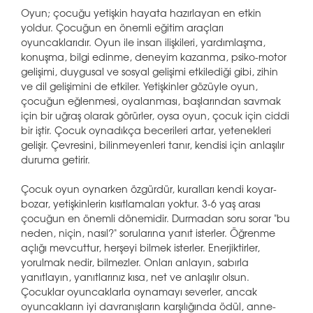
Oyun; çocuğu yetişkin hayata hazırlayan en etkin
yoldur. Çocuğun en önemli eğitim araçları
oyuncaklarıdır. Oyun ile insan ilişkileri, yardımlaşma,
konuşma, bilgi edinme, deneyim kazanma, psiko-motor
gelişimi, duygusal ve sosyal gelişimi etkilediği gibi, zihin
ve dil gelişimini de etkiler. Yetişkinler gözüyle oyun,
çocuğun eğlenmesi, oyalanması, başlarından savmak
için bir uğraş olarak görürler, oysa oyun, çocuk için ciddi
bir iştir. Çocuk oynadıkça becerileri artar, yetenekleri
gelişir. Çevresini, bilinmeyenleri tanır, kendisi için anlaşılır
duruma getirir.
Çocuk oyun oynarken özgürdür, kuralları kendi koyar-
bozar, yetişkinlerin kısıtlamaları yoktur. 3-6 yaş arası
çocuğun en önemli dönemidir. Durmadan soru sorar "bu
neden, niçin, nasıl?" sorularına yanıt isterler. Öğrenme
açlığı mevcuttur, herşeyi bilmek isterler. Enerjiktirler,
yorulmak nedir, bilmezler. Onları anlayın, sabırla
yanıtlayın, yanıtlarınız kısa, net ve anlaşılır olsun.
Çocuklar oyuncaklarla oynamayı severler, ancak
oyuncakların iyi davranışların karşılığında ödül, anne-