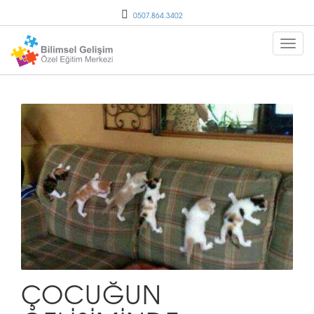
0507.864.3402
ÇOCUĞUN