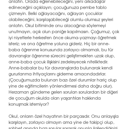
anlatın. Orada eğlenebileceğini, yeni arkadaşlar
edineceğini açıklayın; çocuğunuza pembe tablo
çizmeyin. Belki ağlayacağını, ağlayan çocuklar
olabileceğini, karşılaşabileceği olumlu-olumsuz şeyleri
anlatın. Okul bitiminde onu alacağınızı söylemeyi
unutmayın, açık olun paniğe kapılmasın. Çoğumuz, çok
iyi niyetlerle herkesten önce okuma-yazmayı öğretmek
isteriz; ve ona öğretme yoluna gideriz. Hiç bir anne-
baba öğrenme konusunda zorlayıcı olmamalı, bu tür
davranışlar öğrenme sürecini geliştirmekten uzak olup,
anne-baba çocuk ilişkisini zedeleyecek niteliktedir.
Anne-babalar bu tür davranışlarda bulunarak kendi
gururlanma ihtiyaçlarını giderme amacındadırlar.
(Çocuğumuzda bulunan bazı özel durumlar hariç olup
yine de eğitimcilerin yönlendirmesi daha doğru olur).
Herzaman gündeme gelen sorulan sorulardan bir diğeri
de çocuğum okulda olan yaşantıları hakkında
konuşmak istemiyor?
Okul, onların özel hayatının bir parçasıdır. Onu anlayışla
karşılayın, zorlayıcı olmayın ama yine de takipçi olup,
sohbet anında bazı sorular sorarak onunla ilgilendiğinizi