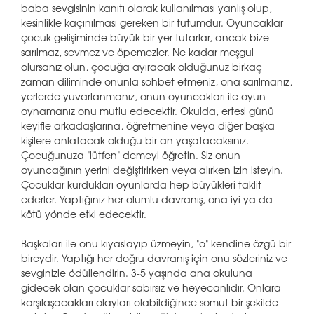
baba sevgisinin kanıtı olarak kullanılması yanlış olup,
kesinlikle kaçınılması gereken bir tutumdur. Oyuncaklar
çocuk gelişiminde büyük bir yer tutarlar, ancak bize
sarılmaz, sevmez ve öpemezler. Ne kadar meşgul
olursanız olun, çocuğa ayıracak olduğunuz birkaç
zaman diliminde onunla sohbet etmeniz, ona sarılmanız,
yerlerde yuvarlanmanız, onun oyuncakları ile oyun
oynamanız onu mutlu edecektir. Okulda, ertesi günü
keyifle arkadaşlarına, öğretmenine veya diğer başka
kişilere anlatacak olduğu bir an yaşatacaksınız.
Çocuğunuza "lütfen" demeyi öğretin. Siz onun
oyuncağının yerini değiştirirken veya alırken izin isteyin.
Çocuklar kurdukları oyunlarda hep büyükleri taklit
ederler. Yaptığınız her olumlu davranış, ona iyi ya da
kötü yönde etki edecektir.
Başkaları ile onu kıyaslayıp üzmeyin, "o" kendine özgü bir
bireydir. Yaptığı her doğru davranış için onu sözleriniz ve
sevginizle ödüllendirin. 3-5 yaşında ana okuluna
gidecek olan çocuklar sabırsız ve heyecanlıdır. Onlara
karşılaşacakları olayları olabildiğince somut bir şekilde