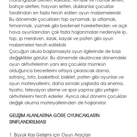
bahçe aletleri, hayvan setleri, dükkanlar çocuklar
tarafından en fazla tercih edilen oyun malzemeleridir.
Bu dönemde çocukların top oynamak, ip atlamak,
tırmanmak, yüzmek gibi bedensel hareketlerden ve açık
hava oyunlarından çok fazla hoşlanmaları nedeniyle ip,
top, ip merdiven, kızak, kayak ve paten gibi oyun
malzemeleri tercih edilebilir.
Çocuğun okula başlamasıyla oyun ilgilerinde de bazı
değişiklikler görülür. Bu dönemde okulöncesi dönemdeki
oyun aktivitelerinin yanı sıra çocuklar mümkün
olduğunca becerilerini ortaya çıkaracak dama,
satranç, loto, basketbol, bisiklet, paten gibi oyunları ve
oyun materyallerini; daha sonraki yaşlarda da sinema,
tiyatro, televizyon izleme ve spor yapma gibi yetişkin
aktivitelerini tercih ederler. Ayrıca okul dönemi çocukları
değişik okuma materyallerinden de hoşlanırlar.
GELİŞİM ALANLARINA GÖRE OYUNCAKLARIN
SINIFLANDIRILMASI
1. Büyük Kas Gelişimi için Oyun Araçları