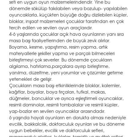
seti en uygun oyun malzemelerindendir. Yine bu
dönemde sökülüp takılabilen veya bozulup- yapılabilen
oyuncaklarla, küçükten büyüğe doğru dizilebilen küpler,
bloklar, inşaat malzemeleri çocuklar tarafından en çok
tercih edilen ve sevilen oyun araçlarıdır.
4-6 yaşlarında çocuklar açık hava oyunlarının yanı sıra
masa başı faaliyetlerinden de büyük zevk alırlar.
Boyama, kesme, yapıştırma, resim yapma, artık
materyallerle şekiller yapma ve parçalı bilmeceleri
birleştirmeyi çok severler. Bu dönemde çocukların
algılama, hatırlama,parçalara ayırıp birleştirme,
yanılma, düzeltme, yeni yorumlar ve çözümler getirme
yetenekleri de gelişir.
Çocukların masa başı etkinliklerinde bloklar, kalemler,
kağıtlar, boyalar, boya fırçaları, tutkal, makas,
düğmeler, boncuklar ve ayrıca eşleştirmeli oyuncaklar,
resimli dominolar, resimli tombalalar ve resimli küpler,
yap-bozlar en sevilen oyuncaklar arasındadır.
6 yaşında hayali oyunların en dorukta olması nedeniyle
evcilik, bakkalcılık, doktorculuk oyunları ve bu döneme
uygun bebekler, evcilik ve doktorculuk setleri,
marangozluk aletleri, kuklalar, temizlik ve mutfak setleri,