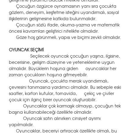
Çocuğun özgürce oynamasının yanı sıra çocukta
gözlem, deneyim, keşfetme isteğini uyandırmalı, sosyal
ilişkilerinin gelişmesine katkıda bulunmalıdır.
Çocuğun sözlü ifade, okuma-yazma ve matematik
öncesi kavramları geliştirici nitelikte olmalıdır.
Göze hoş görünmeli, yapısı ve biçimi zevkli olmalıdır.
OYUNCAK SEÇİMİ
Seçilecek oyuncak çocuğun yaşına, ilgisine,
becerisine, gelişim düzeyine ve yeteneklerine uygun
olmalıdır. Büyüklerin hoşuna giden oyuncaklar her
zaman çocukların hoşuna gitmeyebilir.
Oyuncak, çocukta merak uyandırmalı,
çevresini tanımasına yardımcı olmalıdır. Bu sebeple eski
saatler, karton kutular, tornavida, çekiç ve çiviler
çocuk için ilginç birer oyuncak oluşturabilir.
Oyuncaklar çok karmaşık olmayıp, çocuğun tek
başına kullanabileceği özellikte olmalıdır.
Oyuncak satın alınırken cinsiyet ayrımı
yapılmalıdır.
Oyuncaklar, beceriyi artıracak özellikte olmalı, bu