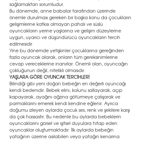
sağlamaktan sorumludur.
Bu dönemde, anne babalar tarafından üzerinde
önemle durulması gereken bir başka konu da çocukların
gelişimlerine katkısı olmayan pahalı ve süslü
oyuncakların yerine yaşlarına ve gelişim düzeylerine
uygun, uyarıcı ve düşündürücü oyuncakların tercih
edilmesidir.
Yine bu dönemde yetişkinler çocuklarına gereğinden
fazla oyuncak alarak, onların tüm gereksinimlerine
cevap vereceklerine inanırlar. Önemli olan, oyuncağın
çokluğunun değil, nitelikli olmasıdır.
YAŞLARA GÖRE OYUNCAK TERCİHLERİ
Bilindiği gibi yeni doğan bebeğin en değerli oyuncağı
kendi bedenidir. Bebek elini, kolunu sallayarak, açıp
kapayarak, ayağını ağzına götürmeye çalışarak ve
parmaklarını emerek kendi kendine eğlenir. Ayrıca
doğumu izleyen aylarda çocuk ses, renk ve şekilere karşı
da çok hassastır. Bu nedenle bu aylarda bebeklerin
oyuncaklarını görsel ve işitsel duyulara hitap eden
oyuncaklar oluşturmaktadır. İlk aylarda bebeğin
yatağının üzerine asılabilen veya yatağın kenarına