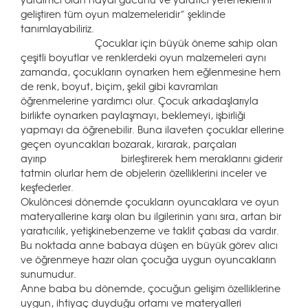
geliştiren tüm oyun malzemeleridir” şeklinde
tanımlayabiliriz.
Çocuklar için büyük öneme sahip olan
çeşitli boyutlar ve renklerdeki oyun malzemeleri aynı
zamanda, çocukların oynarken hem eğlenmesine hem
de renk, boyut, biçim, şekil gibi kavramları
öğrenmelerine yardımcı olur. Çocuk arkadaşlarıyla
birlikte oynarken paylaşmayı, beklemeyi, işbirliği
yapmayı da öğrenebilir. Buna ilaveten çocuklar ellerine
geçen oyuncakları bozarak, kırarak, parçaları
ayırıp birleştirerek hem meraklarını giderir
tatmin olurlar hem de objelerin özelliklerini inceler ve
keşfederler.
Okulöncesi dönemde çocukların oyuncaklara ve oyun
materyallerine karşı olan bu ilgilerinin yanı sıra, artan bir
yaratıcılık, yetişkinebenzeme ve taklit çabası da vardır.
Bu noktada anne babaya düşen en büyük görev alıcı
ve öğrenmeye hazır olan çocuğa uygun oyuncakların
sunumudur.
Anne baba bu dönemde, çocuğun gelişim özelliklerine
uygun, ihtiyaç duyduğu ortamı ve materyalleri