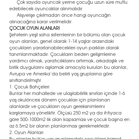
Çok sayıda oyuncak yerine çocuğu uzun süre mutlu
edebilecek oyuncaklar alınmalıdır.
Alışverişe çıkılmadan önce hangi oyuncağın
alınacağına karar verilmelidir.
ÇOCUK OYUN ALANLARI
Şehirlerin yeşil saha sistemlerinin bir bölümü olan çocuk
oyun alanları, genel olarak 1-14 yaşlar arasındaki
çocukların yararlanabilecekleri oyun parkları olarak
tanımlanmaktadır. Çocukların beden gelişimlerine
yardımcı olmak, yaratıcılıklarını artırmak, arkadaşlık ve
birlik duygularını aşılamak amacıyla kurulan bu alanlar,
Avrupa ve Amerika’da belirli yaş gruplarına göre
sınıflandırılmıştır.
1. Çocuk Bahçeleri
Bunlar her mahallede ve ulaşılabilirlik sınırları içinde 1-6
yaş okulöncesi dönem çocukları için planlanan
alanlardır ve çocukların oyun gereksinimlerini
karşılamaya yöneliktir. Ölçüsü 250 m2 ya da ihtiyaca
göre 500-1000m2 lik alan kapsaması ve çocuk başına en
az 6.5m2 bir alanın planlanması gerekmektedir.
2. Oyun Alanları
Bu alanlar bütün yaş gruplarındaki çocuklara hizmet