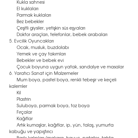
Kukla sahnesi
El kuklaları
Parmak kuklaları
Bez bebekler
Çeşitli giysiler, yetişkin süs eşyaları
Doktor araçları, telefonlar, bebek arabaları
5. Evcilik Oyuncakları
Ocak, musluk, buzdolabı
Yemek ve çay takımları
Bebekler ve bebek evi
Çocuk boyuna uygun yatak, sandalye ve masalar
6. Yaratıcı Sanat için Malzemeler
Mum boya, pastel boya, renkli tebeşir ve keçeli
kalemler
Kil
Plastrin
Suluboya, parmak boya, toz boya
Fırçalar
Kağıtlar
Artık kumaşlar, kağıtlar, ip, yün, talaş, yumurta
kabuğu ve yapıştırıcı
Baskı kalıpları (makara, havuç, patates, tahta,