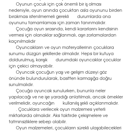
Oyunun çocuk için çok önemli bir iş olması
nedeniyle, oyun anında çocuktan asla oyununu birden
bırakması istenilmemeli gerekli durumlarda ona
oyununu tamamlaması için zaman tanınmalıdır.
Çocuğa oyun sırasında, kendi kararlarını kendisinin
vermesi için olanaklar sağlanmalı, aşırı zorlamalardan
kaçınılmalıdır
Oyuncakların ve oyun materyallerinin çocuklara
sunumu düzgün şekillerde olmalıdır. Hepsi bir kutuya
doldurulmuş, karışık durumdaki oyuncaklar çocuklar
için çekici olmayabilir.
Oyuncak çocuğun yaşı ve gelişim düzeyi göz
önünde bulundurularak, basitten karmaşığa doğru
sunulmalıdır.
Çocuğa oyuncak sunulurken, bununla neler
yapılacağı ve ne işe yaradığı anlatılmalı, ancak örnekler
verilmelidir, oyuncağın kullanılış şekli açıklanmalıdır.
. Çocuklara verilecek oyun malzemesi yeterli
miktarlarda olmalıdır. Aksi taktirde çekişmelere ve
tatminsizliklere sebep olabilir.
Oyun malzemeleri, çocukların sürekli ulaşabilecekleri