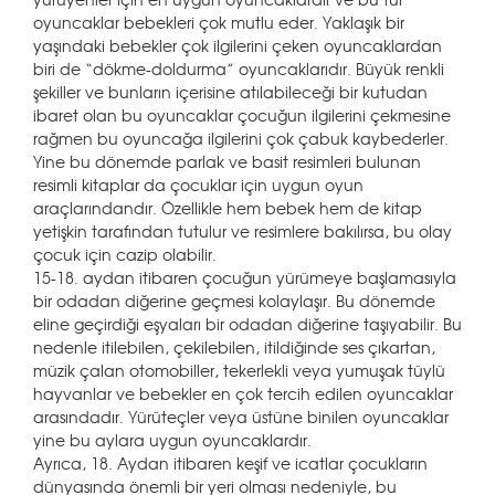
oyuncaklar bebekleri çok mutlu eder. Yaklaşık bir
yaşındaki bebekler çok ilgilerini çeken oyuncaklardan
biri de “dökme-doldurma” oyuncaklarıdır. Büyük renkli
şekiller ve bunların içerisine atılabileceği bir kutudan
ibaret olan bu oyuncaklar çocuğun ilgilerini çekmesine
rağmen bu oyuncağa ilgilerini çok çabuk kaybederler.
Yine bu dönemde parlak ve basit resimleri bulunan
resimli kitaplar da çocuklar için uygun oyun
araçlarındandır. Özellikle hem bebek hem de kitap
yetişkin tarafından tutulur ve resimlere bakılırsa, bu olay
çocuk için cazip olabilir.
15-18. aydan itibaren çocuğun yürümeye başlamasıyla
bir odadan diğerine geçmesi kolaylaşır. Bu dönemde
eline geçirdiği eşyaları bir odadan diğerine taşıyabilir. Bu
nedenle itilebilen, çekilebilen, itildiğinde ses çıkartan,
müzik çalan otomobiller, tekerlekli veya yumuşak tüylü
hayvanlar ve bebekler en çok tercih edilen oyuncaklar
arasındadır. Yürüteçler veya üstüne binilen oyuncaklar
yine bu aylara uygun oyuncaklardır.
Ayrıca, 18. Aydan itibaren keşif ve icatlar çocukların
dünyasında önemli bir yeri olması nedeniyle, bu