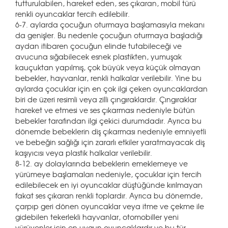
tutturulabilen, hareket eden, ses çıkaran, mobil türü
renkli oyuncaklar tercih edilebilir.
6-7. aylarda çocuğun oturmaya başlamasıyla mekanı
da genişler. Bu nedenle çocuğun oturmaya başladığı
aydan itibaren çocuğun elinde tutabileceği ve
avucuna sığabilecek esnek plastikten, yumuşak
kauçuktan yapılmış, çok büyük veya küçük olmayan
bebekler, hayvanlar, renkli halkalar verilebilir. Yine bu
aylarda çocuklar için en çok ilgi çeken oyuncaklardan
biri de üzeri resimli veya zilli çıngıraklardır. Çıngıraklar
hareket ve etmesi ve ses çıkarması nedeniyle bütün
bebekler tarafından ilgi çekici durumdadır. Ayrıca bu
dönemde bebeklerin diş çıkarması nedeniyle emniyetli
ve bebeğin sağlığı için zararlı etkiler yaratmayacak diş
kaşıyıcısı veya plastik halkalar verilebilir.
8-12. ay dolaylarında bebeklerin emeklemeye ve
yürümeye başlamaları nedeniyle, çocuklar için tercih
edilebilecek en iyi oyuncaklar düştüğünde kırılmayan
fakat ses çıkaran renkli toplardır. Ayrıca bu dönemde,
çarpıp geri dönen oyuncaklar veya itme ve çekme ile
gidebilen tekerlekli hayvanlar, otomobiller yeni
yürüyenler için en uygun oyuncaklardır ve bu tür