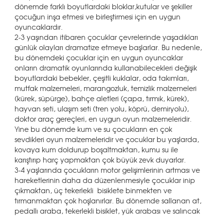
dönemde farklı boyutlardaki bloklar,kutular ve şekiller
çocuğun inşa etmesi ve birleştirmesi için en uygun
oyuncaklardır.
2-3 yaşından itibaren çocuklar çevrelerinde yaşadıkları
günlük olayları dramatize etmeye başlarlar. Bu nedenle,
bu dönemdeki çocuklar için en uygun oyuncaklar
onların dramatik oyunlarında kullanabilecekleri değişik
boyutlardaki bebekler, çeşitli kuklalar, oda takımları,
mutfak malzemeleri, marangozluk, temizlik malzemeleri
(kürek, süpürge), bahçe aletleri (çapa, tırmık, kürek),
hayvan seti, ulaşım seti (tren yolu, köprü, demiryolu),
doktor araç gereçleri, en uygun oyun malzemeleridir.
Yine bu dönemde kum ve su çocukların en çok
sevdikleri oyun malzemeleridir ve çocuklar bu yaşlarda,
kovaya kum doldurup boşaltmaktan, kumu su ile
karıştırıp harç yapmaktan çok büyük zevk duyarlar.
3-4 yaşlarında çocukların motor gelişimlerinin artması ve
hareketlerinin daha da düzenlenmesiyle çocuklar inip
çıkmaktan, üç tekerlekli bisiklete binmekten ve
tırmanmaktan çok hoşlanırlar. Bu dönemde sallanan at,
pedallı araba, tekerlekli bisiklet, yük arabası ve salıncak