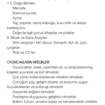
1.3. Doğa Bilimleri
Mıknatıs
Karınca yuvası
Ayna
Taş, yaprak, deniz kabuğu, kuru bitki ve sebze
koleksiyonu
Doğa ile ilgili çocuk kitapları ve plaklar
8. Müzik ve Dans Araçları
Ritm araçları ( tef, davul, trampet, flüt, zil, çan,
çıngırak
Plak ve CD’ler
OYUNCAKLARIN NİTELİKLERİ
Oyuncaklar, sade, ayrıntıları az, iyi zımparalanmış,
köşeleri yuvarlak ve küt olmalıdır.
Çok yönlü kullanılabilecek nitelikte olmalıdır.
Çocuğun yaş, gelişim düzeyi ve boyuna uygun
büyüklüklerde ve kullanışlı olmalıdır.
Dayanıklı sağlam olmalıdır
Paylaşma duygusunu geliştirici olmalıdır.
Bakım, tutum, onarımı kolay ve temizlenebilir nitelikte