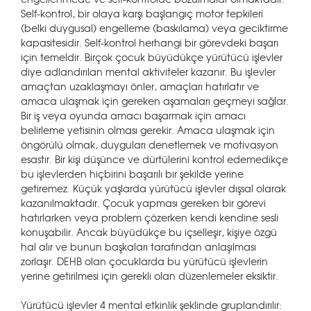
Self-kontrol, bir olaya karşı başlangıç motor tepkileri
(belki duygusal) engelleme (baskılama) veya geciktirme
kapasitesidir. Self-kontrol herhangi bir görevdeki başarı
için temeldir. Birçok çocuk büyüdükçe yürütücü işlevler
diye adlandırılan mental aktiviteler kazanır. Bu işlevler
amaçtan uzaklaşmayı önler, amaçları hatırlatır ve
amaca ulaşmak için gereken aşamaları geçmeyi sağlar.
Bir iş veya oyunda amacı başarmak için amacı
belirleme yetisinin olması gerekir. Amaca ulaşmak için
öngörülü olmak, duyguları denetlemek ve motivasyon
esastır. Bir kişi düşünce ve dürtülerini kontrol edemedikçe
bu işlevlerden hiçbirini başarılı bir şekilde yerine
getiremez. Küçük yaşlarda yürütücü işlevler dışsal olarak
kazanılmaktadır. Çocuk yapması gereken bir görevi
hatırlarken veya problem çözerken kendi kendine sesli
konuşabilir. Ancak büyüdükçe bu içselleşir, kişiye özgü
hal alır ve bunun başkaları tarafından anlaşılması
zorlaşır. DEHB olan çocuklarda bu yürütücü işlevlerin
yerine getirilmesi için gerekli olan düzenlemeler eksiktir.
Yürütücü işlevler 4 mental etkinlik şeklinde gruplandırılır: