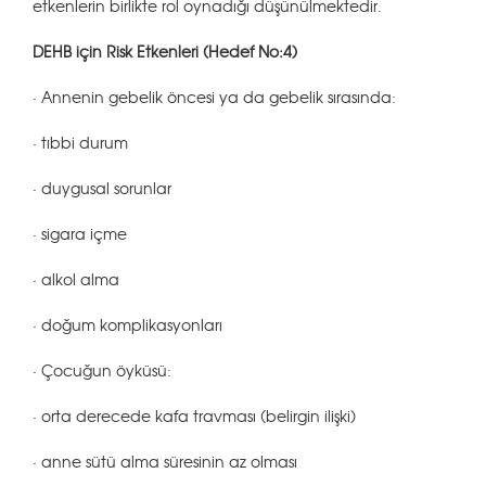
etkenlerin birlikte rol oynadığı düşünülmektedir.
DEHB için Risk Etkenleri (Hedef No:4)
· Annenin gebelik öncesi ya da gebelik sırasında:
· tıbbi durum
· duygusal sorunlar
· sigara içme
· alkol alma
· doğum komplikasyonları
· Çocuğun öyküsü:
· orta derecede kafa travması (belirgin ilişki)
· anne sütü alma süresinin az olması