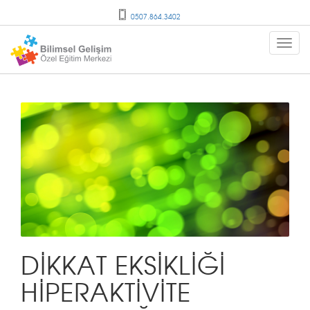
0507.864.3402
DİKKAT EKSİKLİĞİ
HİPERAKTİVİTE