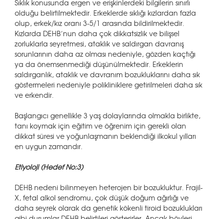
Sıklık konusunda ergen ve erişkinlerdeki bilgilerin sınırlı
olduğu belirtilmektedir. Erkeklerde sıklığı kızlardan fazla
olup, erkek/kız oranı 3-5/1 arasında bildirilmektedir.
Kızlarda DEHB’nun daha çok dikkatsizlik ve bilişsel
zorluklarla seyretmesi, ataklık ve saldırgan davranış
sorunlarının daha az olması nedeniyle, gözden kaçtığı
ya da önemsenmediği düşünülmektedir. Erkeklerin
saldırganlık, ataklık ve davranım bozukluklarını daha sık
göstermeleri nedeniyle polikliniklere getirilmeleri daha sık
ve erkendir.
Başlangıcı genellikle 3 yaş dolaylarında olmakla birlikte,
tanı koymak için eğitim ve öğrenim için gerekli olan
dikkat süresi ve yoğunlaşmanın beklendiği ilkokul yılları
en uygun zamandır.
Etiyoloji (Hedef No:3)
DEHB nedeni bilinmeyen heterojen bir bozukluktur. Frajil-
X, fetal alkol sendromu, çok düşük doğum ağırlığı ve
daha seyrek olarak da genetik kökenli tiroid bozuklukları
gibi durumlar DEHB belirtileri gösterirler. Ancak böylesi