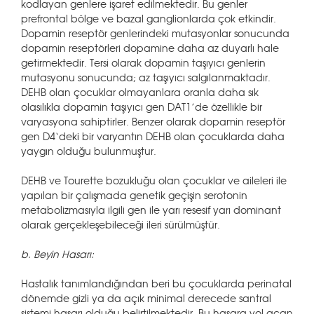
kodlayan genlere işaret edilmektedir. Bu genler
prefrontal bölge ve bazal ganglionlarda çok etkindir.
Dopamin reseptör genlerindeki mutasyonlar sonucunda
dopamin reseptörleri dopamine daha az duyarlı hale
getirmektedir. Tersi olarak dopamin taşıyıcı genlerin
mutasyonu sonucunda; az taşıyıcı salgılanmaktadır.
DEHB olan çocuklar olmayanlara oranla daha sık
olasılıkla dopamin taşıyıcı gen DAT1’de özellikle bir
varyasyona sahiptirler. Benzer olarak dopamin reseptör
gen D4‘deki bir varyantın DEHB olan çocuklarda daha
yaygın olduğu bulunmuştur.
DEHB ve Tourette bozukluğu olan çocuklar ve aileleri ile
yapılan bir çalışmada genetik geçişin serotonin
metabolizmasıyla ilgili gen ile yarı resesif yarı dominant
olarak gerçekleşebileceği ileri sürülmüştür.
b. Beyin Hasarı:
Hastalık tanımlandığından beri bu çocuklarda perinatal
dönemde gizli ya da açık minimal derecede santral
sistemi hasarı olduğu belirtilmektedir. Bu hasara yol açan