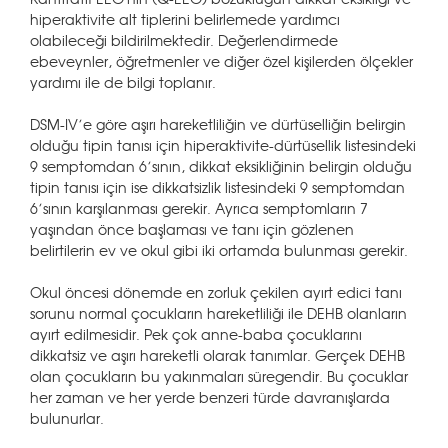
hiperaktivite alt tiplerini belirlemede yardımcı
olabileceği bildirilmektedir. Değerlendirmede
ebeveynler, öğretmenler ve diğer özel kişilerden ölçekler
yardımı ile de bilgi toplanır.
DSM-IV’e göre aşırı hareketliliğin ve dürtüselliğin belirgin
olduğu tipin tanısı için hiperaktivite-dürtüsellik listesindeki
9 semptomdan 6’sının, dikkat eksikliğinin belirgin olduğu
tipin tanısı için ise dikkatsizlik listesindeki 9 semptomdan
6’sının karşılanması gerekir. Ayrıca semptomların 7
yaşından önce başlaması ve tanı için gözlenen
belirtilerin ev ve okul gibi iki ortamda bulunması gerekir.
Okul öncesi dönemde en zorluk çekilen ayırt edici tanı
sorunu normal çocukların hareketliliği ile DEHB olanların
ayırt edilmesidir. Pek çok anne-baba çocuklarını
dikkatsiz ve aşırı hareketli olarak tanımlar. Gerçek DEHB
olan çocukların bu yakınmaları süregendir. Bu çocuklar
her zaman ve her yerde benzeri türde davranışlarda
bulunurlar.