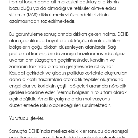
frontal lobun daha alt merkezleri baskılayıcı etkisinin
bozulduğu ya da olmadığı ve retiküler aktive edici
sistemin (RAS) dikkat merkezi üzerindeki etkisinin
azalmasından söz edilmektedir.
Bu görüntüleme sonuçlarında dikkati çeken nokta; DEHB
olan çocuklarda boyut olarak küçük olarak belirtilen
bölgelerin çoğu dikkati düzenleyen alanlardır. Sağ
prefrontal korteks, bir davranışın hazırlanmasında, ilgisiz
uyaranların süzgeçten geçirilmesinde, kendinin ve
zamanın farkında olmanın gelişmesinde rol oynar.
Kaudat çekirdek ve globus pallidus kortekste oluşturulan
daha dikkatli tasarımlara otomatik tepkiler oluşmasına
engel olur ve korteksin çeşitli bölgeleri arasında nörolojik
girdileri koordine eder. Vermis bölgesinin rolü tam olarak
açık değildir. Ama ilk çalışmalarda motivasyonu
düzenlemede rolü olabileceği ileri sürülmektedir.
Yürütücü İşlevler:
Sonuçta DEHB’nda merkezi eksiklikler sonucu davranışsal
engellenmede ve self-kontrolde bozulmalar olmaktadır.