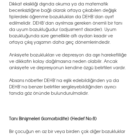
Dikkat eksikliği dışında okuma ya da matematik
beceriksizliğine bağlı olarak ortaya çıkabilen değişik
tiplerdeki öğrenme bozuklukları da DEHB’dan ayırt
edilmelidir. DEHB’dan ayrılması gereken önemli bir tanı
da uyum bozukluğudur (adjusment disorder). Uyum
bozukluğunda süre genellikle altı aydan kısadır ve
ortaya çıkış yaşamın daha geç dönemlerindedir.
Anksiyete bozuklukları ve depresyon da aşırı hareketliliğe
ve dikkatin kolay dağılmasına neden olabilir. Ancak
anksiyete ve depresyonun kendine özgü belirtileri vardır.
Absans nöbetler DEHB’na eşlik edebildiğinden ya da
DEHB’na benzer belirtiler sergileyebildiğinden ayırıcı
tanıda göz önünde bulundurulmalıdır.
Tanı Binişmeleri (komorbidite) (Hedef No:8)
Bir çocuğun en az bir veya birden çok diğer bozukluklar