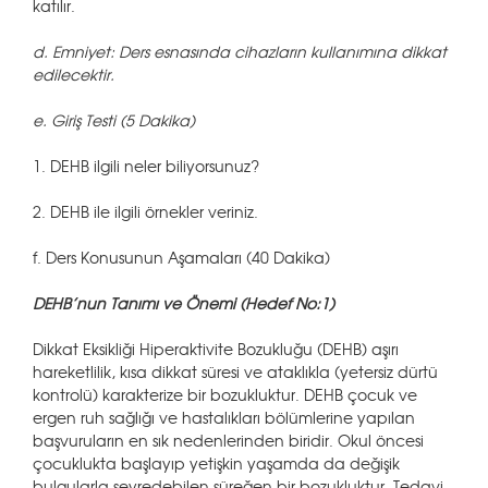
katılır.
d. Emniyet: Ders esnasında cihazların kullanımına dikkat
edilecektir.
e. Giriş Testi (5 Dakika)
1. DEHB ilgili neler biliyorsunuz?
2. DEHB ile ilgili örnekler veriniz.
f. Ders Konusunun Aşamaları (40 Dakika)
DEHB’nun Tanımı ve Önemi (Hedef No:1)
Dikkat Eksikliği Hiperaktivite Bozukluğu (DEHB) aşırı
hareketlilik, kısa dikkat süresi ve ataklıkla (yetersiz dürtü
kontrolü) karakterize bir bozukluktur. DEHB çocuk ve
ergen ruh sağlığı ve hastalıkları bölümlerine yapılan
başvuruların en sık nedenlerinden biridir. Okul öncesi
çocuklukta başlayıp yetişkin yaşamda da değişik
bulgularla seyredebilen süreğen bir bozukluktur. Tedavi