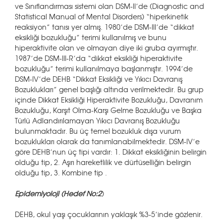
ve Sınıflandırması sistemi olan DSM-II’de (Diagnostic and
Statistical Manual of Mental Disorders) “hiperkinetik
reaksiyon” tanısı yer almış. 1980’de DSM-III’de “dikkat
eksikliği bozukluğu” terimi kullanılmış ve bunu
hiperaktivite olan ve olmayan diye iki gruba ayırmıştır.
1987’de DSM-III-R’da “dikkat eksikliği hiperaktivite
bozukluğu” terimi kullanılmaya başlanmıştır. 1994’de
DSM-IV’de DEHB “Dikkat Eksikliği ve Yıkıcı Davranış
Bozuklukları” genel başlığı altında verilmektedir. Bu grup
içinde Dikkat Eksikliği Hiperaktivite Bozukluğu, Davranım
Bozukluğu, Karşıt Olma-Karşı Gelme Bozukluğu ve Başka
Türlü Adlandırılamayan Yıkıcı Davranış Bozukluğu
bulunmaktadır. Bu üç temel bozukluk dışa vurum
bozuklukları olarak da tanımlanabilmektedir. DSM-IV’e
göre DEHB’nun üç tipi vardır: 1. Dikkat eksikliğinin belirgin
olduğu tip, 2. Aşırı hareketlilik ve dürtüselliğin belirgin
olduğu tip, 3. Kombine tip .
Epidemiyoloji (Hedef No:2
)
DEHB, okul yaşı çocuklarının yaklaşık %3-5’inde gözlenir.