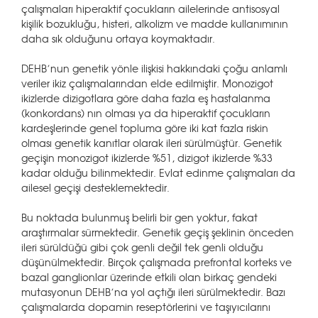
çalışmaları hiperaktif çocukların ailelerinde antisosyal
kişilik bozukluğu, histeri, alkolizm ve madde kullanımının
daha sık olduğunu ortaya koymaktadır.
DEHB’nun genetik yönle ilişkisi hakkındaki çoğu anlamlı
veriler ikiz çalışmalarından elde edilmiştir. Monozigot
ikizlerde dizigotlara göre daha fazla eş hastalanma
(konkordans) nın olması ya da hiperaktif çocukların
kardeşlerinde genel topluma göre iki kat fazla riskin
olması genetik kanıtlar olarak ileri sürülmüştür. Genetik
geçişin monozigot ikizlerde %51, dizigot ikizlerde %33
kadar olduğu bilinmektedir. Evlat edinme çalışmaları da
ailesel geçişi desteklemektedir.
Bu noktada bulunmuş belirli bir gen yoktur, fakat
araştırmalar sürmektedir. Genetik geçiş şeklinin önceden
ileri sürüldüğü gibi çok genli değil tek genli olduğu
düşünülmektedir. Birçok çalışmada prefrontal korteks ve
bazal ganglionlar üzerinde etkili olan birkaç gendeki
mutasyonun DEHB’na yol açtığı ileri sürülmektedir. Bazı
çalışmalarda dopamin reseptörlerini ve taşıyıcılarını