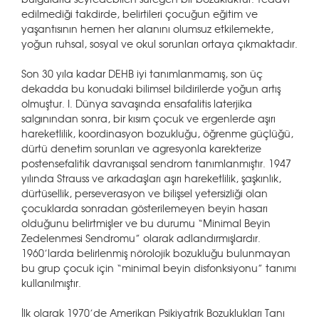
edilmediği takdirde, belirtileri çocuğun eğitim ve
yaşantısının hemen her alanını olumsuz etkilemekte,
yoğun ruhsal, sosyal ve okul sorunları ortaya çıkmaktadır.
Son 30 yıla kadar DEHB iyi tanımlanmamış, son üç
dekadda bu konudaki bilimsel bildirilerde yoğun artış
olmuştur. I. Dünya savaşında ensafalitis laterjika
salgınından sonra, bir kısım çocuk ve ergenlerde aşırı
hareketlilik, koordinasyon bozukluğu, öğrenme güçlüğü,
dürtü denetim sorunları ve agresyonla karekterize
postensefalitik davranışsal sendrom tanımlanmıştır. 1947
yılında Strauss ve arkadaşları aşırı hareketlilik, şaşkınlık,
dürtüsellik, perseverasyon ve bilişsel yetersizliği olan
çocuklarda sonradan gösterilemeyen beyin hasarı
olduğunu belirtmişler ve bu durumu “Minimal Beyin
Zedelenmesi Sendromu” olarak adlandırmışlardır.
1960’larda belirlenmiş nörolojik bozukluğu bulunmayan
bu grup çocuk için “minimal beyin disfonksiyonu” tanımı
kullanılmıştır.
İlk olarak 1970’de Amerikan Psikiyatrik Bozuklukları Tanı