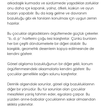
arkadaşlık kurmada ve sürdürmede yaşadıkları zorluklar
onu daha içe kapanık, yalnız, öfkeli, küskün ve oyun
bozan yapabilir. Bu da karşı gelme ve davranım
bozukluğu gibi ek tanıların konulması için uygun zemin
hazırlar.
Bu çocuklar algıladıklarını örgütlemede güçlük çekerler.
“b, d, p” harflerini çoğu kez karıştırırlar. Çünkü bunların
her biri çeşitli döndürmelerle bir diğeri olabilir. Bu
karışıklık, geometrik desenlerin kopya edilmesinde de
kendini gösterir.
Görsel algılama bozukluğunun bir diğer şekli, konum
örgütlenmesindeki aksamalarla kendini gösterir. Bu
çocuklar genellikle sağını solunu karıştırırlar.
Derinlik algısındaki sorunlar, görsel algı bozukluklarının
diğer bir yönüdür. Bu tür sorunları olan çocuklar
mesafeleri yanlış tahmin eder, eşyalara çarpar. Bu
yüzden anne-babalar çocuklarının sakar olmasından
sıklıkla yakınırlar.