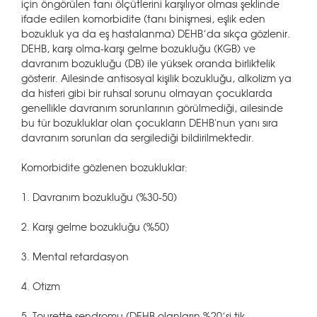
için öngörülen tanı ölçütlerini karşılıyor olması şeklinde
ifade edilen komorbidite (tanı binişmesi, eşlik eden
bozukluk ya da eş hastalanma) DEHB’da sıkça gözlenir.
DEHB, karşı olma-karşı gelme bozukluğu (KGB) ve
davranım bozukluğu (DB) ile yüksek oranda birliktelik
gösterir. Ailesinde antisosyal kişilik bozukluğu, alkolizm ya
da histeri gibi bir ruhsal sorunu olmayan çocuklarda
genellikle davranım sorunlarının görülmediği, ailesinde
bu tür bozukluklar olan çocukların DEHB'nun yanı sıra
davranım sorunları da sergilediği bildirilmektedir.
Komorbidite gözlenen bozukluklar:
1. Davranım bozukluğu (%30-50)
2. Karşı gelme bozukluğu (%50)
3. Mental retardasyon
4. Otizm
5. Tourette sendromu (DEHB olanların %20’si tik