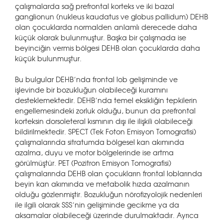
çalışmalarda sağ prefrontal korteks ve iki bazal
ganglionun (nukleus kaudatus ve globus pallidum) DEHB
olan çocuklarda normalden anlamlı derecede daha
küçük olarak bulunmuştur. Başka bir çalışmada ise
beyinciğin vermis bölgesi DEHB olan çocuklarda daha
küçük bulunmuştur.
Bu bulgular DEHB’nda frontal lob gelişiminde ve
işlevinde bir bozukluğun olabileceği kuramını
desteklemektedir. DEHB’nda temel eksikliğin tepkilerin
engellemesindeki zorluk olduğu, bunun da prefrontal
korteksin dorsoleteral kısmının dışı ile ilişkili olabileceği
bildirilmektedir. SPECT (Tek Foton Emisyon Tomografisi)
çalışmalarında sitratumda bölgesel kan akımında
azalma, duyu ve motor bölgelerinde ise artma
görülmüştür. PET (Pozitron Emisyon Tomografisi)
çalışmalarında DEHB olan çocukların frontal loblarında
beyin kan akımında ve metabolik hızda azalmanın
olduğu gözlenmiştir. Bozukluğun nörofizyolojik nedenleri
ile ilgili olarak SSS’nin gelişiminde gecikme ya da
aksamalar olabileceği üzerinde durulmaktadır. Ayrıca