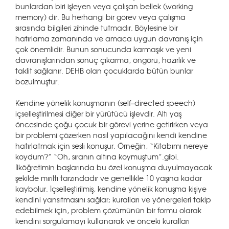
bunlardan biri işleyen veya çalışan bellek (working
memory) dir. Bu herhangi bir görev veya çalışma
sırasında bilgileri zihinde tutmadır. Böylesine bir
hatırlama zamanında ve amaca uygun davranış için
çok önemlidir. Bunun sonucunda karmaşık ve yeni
davranışlarından sonuç çıkarma, öngörü, hazırlık ve
taklit sağlanır. DEHB olan çocuklarda bütün bunlar
bozulmuştur.
Kendine yönelik konuşmanın (self–directed speech)
içselleştirilmesi diğer bir yürütücü işlevdir. Altı yaş
öncesinde çoğu çocuk bir görevi yerine getirirken veya
bir problemi çözerken nasıl yapılacağını kendi kendine
hatırlatmak için sesli konuşur. Örneğin, “Kitabımı nereye
koydum?” “Oh, sıranın altına koymuştum”.gibi.
İlköğretimin başlarında bu özel konuşma duyulmayacak
şekilde mırıltı tarzındadır ve genellikle 10 yaşına kadar
kaybolur. İçselleştirilmiş, kendine yönelik konuşma kişiye
kendini yansıtmasını sağlar; kuralları ve yönergeleri takip
edebilmek için, problem çözümünün bir formu olarak
kendini sorgulamayı kullanarak ve önceki kuralları