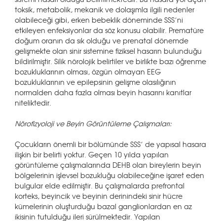
toksik, metabolik, mekanik ve dolaşımla ilgili nedenler
olabileceği gibi, erken bebeklik döneminde SSS’ni
etkileyen enfeksiyonlar da söz konusu olabilir. Prematüre
doğum oranın da sık olduğu ve prenatal dönemde
gelişmekte olan sinir sistemine fiziksel hasarın bulunduğu
bildirilmiştir. Silik nörolojik belirtiler ve birlikte bazı öğrenme
bozukluklarının olması, özgün olmayan EEG
bozukluklarının ve epilepsinin gelişme olasılığının
normalden daha fazla olması beyin hasarını kanıtlar
niteliktedir.
Nörofizyoloji ve Beyin Görüntüleme Çalışmaları:
Çocukların önemli bir bölümünde SSS’ de yapısal hasara
ilişkin bir belirti yoktur. Geçen 10 yılda yapılan
görüntüleme çalışmalarında DEHB olan bireylerin beyin
bölgelerinin işlevsel bozukluğu olabileceğine işaret eden
bulgular elde edilmiştir. Bu çalışmalarda prefrontal
korteks, beyincik ve beyinin derinindeki sinir hücre
kümelerinin oluşturduğu bazal ganglionlardan en az
ikisinin tutulduğu ileri sürülmektedir. Yapılan