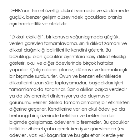
DEHB’nun temel özelliği dikkati vermede ve sürdürmede
güçlük, benzer gelişim düzeyindeki çocuklara oranla
aşırı hareketlilik ve ataklıktır.
“Dikkat eksikliği”, bir konuya yoğunlaşmada güçlük,
verilen görevleri tamamlayama, sınırlı dikkat zamanı ve
dikkat dağınıklığı belirtileri ile kendini gösterir. Bu
bozukluğu olan çocuklar ayrıntılara karşı dikkat eksikliği
gösterir, okul ve diğer ödevlerinde birçok hatalar
yaparlar. Çalışmalarını plansız, düzensiz ve karmakarışık
bir biçimde sürdürürler. Oyun ve benzeri etkinliklerde
dikkatlerini uzun süre toplayamazlar, başladıkları işleri
tamamlamakta zorlanırlar. Sanki akılları başka yerdedir
ya da söylenenleri dinlemiyor ya da duymuyor
görünümü verirler. Sıklıkla tamamlanmamış bir etkinlikten
diğerine geçerler. Kendilerine verilen okul ödevi ya da
herhangi bir iş üzerinde belirtilen ve beklenilen bir
biçimde çalışılamaz; ödevlerini bitiremezler. Bu çocuklar
belirli bir zihinsel çaba gerektiren iş ve görevlerden (ev
ödevleri, yazı vs.) kaçınırlar ve bu gibi etkinliklerde yer