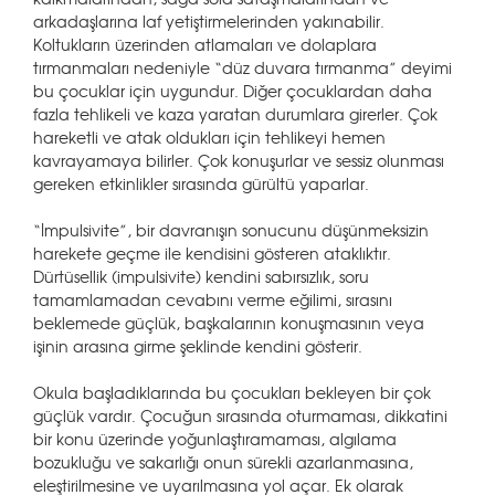
arkadaşlarına laf yetiştirmelerinden yakınabilir.
Koltukların üzerinden atlamaları ve dolaplara
tırmanmaları nedeniyle “düz duvara tırmanma” deyimi
bu çocuklar için uygundur. Diğer çocuklardan daha
fazla tehlikeli ve kaza yaratan durumlara girerler. Çok
hareketli ve atak oldukları için tehlikeyi hemen
kavrayamaya bilirler. Çok konuşurlar ve sessiz olunması
gereken etkinlikler sırasında gürültü yaparlar.
“İmpulsivite”, bir davranışın sonucunu düşünmeksizin
harekete geçme ile kendisini gösteren ataklıktır.
Dürtüsellik (impulsivite) kendini sabırsızlık, soru
tamamlamadan cevabını verme eğilimi, sırasını
beklemede güçlük, başkalarının konuşmasının veya
işinin arasına girme şeklinde kendini gösterir.
Okula başladıklarında bu çocukları bekleyen bir çok
güçlük vardır. Çocuğun sırasında oturmaması, dikkatini
bir konu üzerinde yoğunlaştıramaması, algılama
bozukluğu ve sakarlığı onun sürekli azarlanmasına,
eleştirilmesine ve uyarılmasına yol açar. Ek olarak