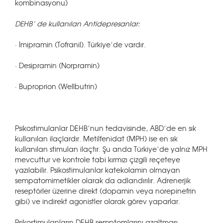
kombinasyonu)
DEHB’ de kullanılan Antidepresanlar:
· İmipramin (Tofranil). Türkiye’de vardır.
· Desipramin (Norpramin)
· Buproprion (Wellbutrin)
Psikostimulanlar DEHB’nun tedavisinde, ABD’de en sık
kullanılan ilaçlardır. Metilfenidat (MPH) ise en sık
kullanılan stimulan ilaçtır. Şu anda Türkiye’de yalnız MPH
mevcuttur ve kontrole tabi kırmızı çizgili reçeteye
yazılabilir. Psikostimulanlar katekolamin olmayan
sempatomimetikler olarak da adlandırılır. Adrenerjik
reseptörler üzerine direkt (dopamin veya norepinefrin
gibi) ve indirekt agonistler olarak görev yaparlar.
Psikostimulanların DEHB semptomlarını azaltması,