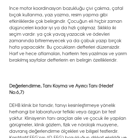
İnce motor koordinasyon bozukluğu çivi çakma, çatal
bıçak kullanma, yazı yazma, resim yapma gibi
etkinliklerde çok belirgindir. Çocuğun eli hiçbir zaman
düşünceleri kadar iyi ya da hızlı çalışmaz. Sıklıkla iki
seçim vardır: ya çok yavaş yazacak ve ödevleri
zamanında bitiremeyecek ya da çabuk yazıp birçok
hata yapacaktır. Bu çocukların defterleri düzensizdir.
Harf ve hece atlamaları, harflerin ters yazılması ve yarım
bırakılmış sayfalar defterlerin en belirgin özellikleridir.
Değerlendirme, Tanı Koyma ve Ayırıcı Tanı (Hedef
No:6,7)
DEHB klinik bir tanıdır; tanıyı kesinleştirmeye yönelik
herhangi bir laboratuvar tetkiki veya özgün bir test
yoktur. Klinisyenin tanı araçları aile ve çocuk ile yapılan
görüşmeler, klinik gözlem, fizik ve nörolojik muayene,
davranış değerlendirme ölçekleri ve bilişsel testlerdir.
Kantitatif EEG'nin (Q-EEG) bozukluğun dikkat eksikliği ve