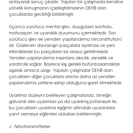
anlayarak sonuç çıkarılır. Yapılan bir çalışmada kendine
yönelik konuşmanın içselleştirilmesinin DEHB olan
çocuklarda geciktiği bildirilmiştir.
Üçüncü yürütücü mental işlev; duyguların kontrolü,
motivasyon ve uyanıklık durumunu içermektedir. Son
yürütücü işlev ise yeniden yapılandırma (reconstitution)
dır. Gözlenen davranışın parçalara ayrılması ve yeni
etkinliklerde bu parçaların bir araya getirilmesidir.
Yeniden yapılandırma insanlara akıcılık, esneklik ve
yaratıcılık sağlar. Böylece kişi gerekli bütünbasamakları
aşarak amaca ulaşır. Yapılan çalışmalar DEHB olan
çocukların diğer çocuklara oranla daha az yeniden
yapılandırma yetisine sahip olduğuna işaret etmektedir.
Uyarılma düzeyini belirleyen çalışmalarda, örneğin
galvanik deri uyarımları ya da uyarılmış potansiyel ile,
bu çocukların uyarılma eşiğinin altındaki uyaranlara
yanıt vermeye eğilimleri oldukları belirlenmiştir.
c. Nörotransmitterler: