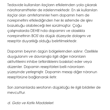
Tedavide kullanılan ilaçların etkilerinden yola çıkarak
nörotransmitterler de irdelenmektedir. En sık kullanılan
ilaçlar olan amfetaminler hem dopamin hem de
norepinefrini etkilediğinden her iki sistemde de işlev
bozukluğu olabileceği ileri sürülmüştür. Çoğu
çalışmalarda DEHB’nda dopamini ve olasılıkla
norepinefrinin BOS’da düşük düzeyde dolaşımı ve
reseptör duyarlılığı olduğu belirtilmektedir.
Dopamin beyinin özgün bölgelerinden salınır. Özellikle
duygulanım ve davranışla ilgili diğer nöronların
aktivitilerini inhibe (etkinliklerini baskılar) eder veya
düzenler. Dopamin reseptörleri belli nöronların
yüzeyinde yerleşmiştir. Dopamin mesajı diğer nöronun
reseptörüne bağlanarak iletir.
Son zamanlarda serotonin düşüklüğü ile ilgili bildiriler de
mevcuttur.
d. Gıda ve Katkı Maddeleri
: