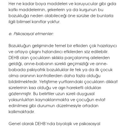
Her ne kadar boya maddeleri ve koruyucular gibi gıda
katkı maddelerinin, şekerlerin ya da kurşunun bu
bozukluğa neden olabileceği öne sürülse de bunlarla
ilgili bilimsel kanıtlar yoktur.
e. Psikososyal etmenler:
Bozukluğun gelişiminde temel bir etkiden çok hazırlayıcı
ve ortaya çıkışını hızlandırıcı etkilerden söz edilebilir.
DEHB olan çocukların sıklıkla parçalanmış ailelerden
geldiği, anne-babanın sürekli geçimsizliği ve anne-
babada psikiyatrik bozukluklar ile tek ya da ilk çocuk
olma oranının kontrollerden daha fazla olduğu
bildirilmektedir. Yetiştirme yurtlarındaki çocukların dikkat
sürelerinin kısa olduğu ve aşırı hareketli oldukları
gözlenmiştir. Bu belirtiler uzun süreli duygusal
yoksunluktan kaynaklanmakta ve çocuğun evlat
edinilmesi gibi durumun düzelmesiyle ortadan
kalkmaktadır.
Genel olarak DEHB’nda biyolojik ve psikososyal