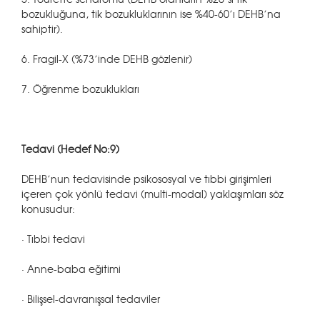
bozukluğuna, tik bozukluklarının ise %40-60’ı DEHB’na
sahiptir).
6. Fragil-X (%73’inde DEHB gözlenir)
7. Öğrenme bozuklukları
Tedavi (Hedef No:9)
DEHB’nun tedavisinde psikososyal ve tıbbi girişimleri
içeren çok yönlü tedavi (multi-modal) yaklaşımları söz
konusudur:
· Tıbbi tedavi
· Anne-baba eğitimi
· Bilişsel-davranışsal tedaviler