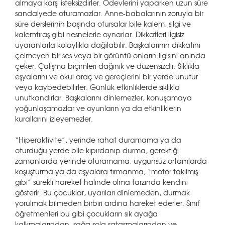
almaya karşı isteksizdirler. Ödevlerini yaparken uzun süre
sandalyede oturamazlar. Anne-babalarının zoruyla bir
süre derslerinin başında otursalar bile kalem, silgi ve
kalemtıraş gibi nesnelerle oynarlar. Dikkatleri ilgisiz
uyaranlarla kolaylıkla dağılabilir. Başkalarının dikkatini
çelmeyen bir ses veya bir görüntü onların ilgisini anında
çeker. Çalışma biçimleri dağınık ve düzensizdir. Sıklıkla
eşyalarını ve okul araç ve gereçlerini bir yerde unutur
veya kaybedebilirler. Günlük etkinliklerde sıklıkla
unutkandırlar. Başkalarını dinlemezler, konuşamaya
yoğunlaşamazlar ve oyunların ya da etkinliklerin
kurallarını izleyemezler.
“Hiperaktivite”, yerinde rahat duramama ya da
oturduğu yerde bile kıpırdanıp durma, gerektiği
zamanlarda yerinde oturamama, uygunsuz ortamlarda
koşuşturma ya da eşyalara tırmanma, “motor takılmış
gibi” sürekli hareket halinde olma tarzında kendini
gösterir. Bu çocuklar, uyarıları dinlemeden, durmak
yorulmak bilmeden birbiri ardına hareket ederler. Sınıf
öğretmenleri bu gibi çocukların sık ayağa
kalkmalarından, sağa sola sataşmalarından ve