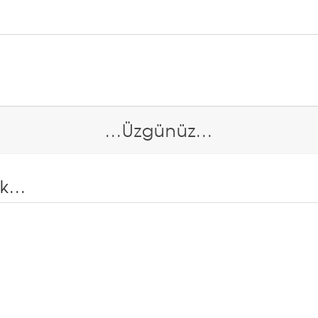
...Üzgünüz...
...