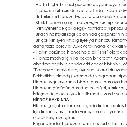
- Hatta hiçbir bilimsel gözleme dayanmayan çok 
- Hipnozun bilimsel dünya tarafından kabulü değ
- Bir hekimini hipnozu tedavi aracı olarak kullanma
- Klinik hipnozla araştırma ve eğlence hipnozunu
- Klinisyenler de çok değişik formlarda hipnozu
- Bırakın hastaları sağlık alanında çalışanların 
- Bir çok klinisyen kıt bilgisiyle ya hipnozu t
daha fazla görevler yükleyerek hayal kırıklıkları 
- Halkın gözünde hipnoz hala bir “sihir” olarak g
- Hipnoz medya için ilgi çeken bir araçtır. Abar
abartmalar gibi bir anda etki edecek bir sihirli 
“Parmaklarımı şıklatırım, uyursun, sonra bir uyanırs
Bekledikleri olmadığı zaman da yargılanan hipn
Hipnoz uygulayıcısının birincil görevi hastaya hi
Hipnozun gücünün nereden geldiğini, sınırlarını çok
İyileşme de mucize yoktur. Bir model vardır ve 
HİPNOZ HAKKINDA...
Hipnoz gerçek anlamının dışında kullanılarak isti
için kullanılıyorsa orada yanlış anlama, yanlış kavr
olarak karşımıza çıkar.
Bugüne kadar hipnozun tatmin edici bir tanımı 