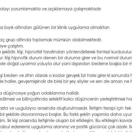
n olayı yorumlamakta ve açıklamaya çalışmaktadır.
pnoz bıyık altından gülünen bir klinik uygulama olmaktan
irkaç grup altında toplamak mümkün olabilmektedir.
ye çalıştım
.
klidir. Kişi, hipnotist tarafından yönlendirilerek fantezi kurdurulur
ur. Kişi hipnotik durum denen bir duruma girer ve bu normal dur
i de doğal uyarma yoluyla olur yani dışarıdan bedene başka bir
 Kişi beden ve zihin olarak o kadar gevşek bir hale girer ki sonunda 
öyle haller, gevşemişsindir de birisi bir şey söyler ve sen de aman ne 
a da düşünceye yoğun odaklanma halidir.
ilmesi ve bilinçaltında selektif kalıcı düşüncenin yerleştirilmesi hal
sta ve uygulayıcı arasında oluşturulmasıdır. İletişim terapi için tek
klı bir şekilde davranmaya başlar. Bu farklı şeklin yaşamla daha uy
şim. İki kişi arasında iletişimle oluşan bir etkileşim. Bu etkileşim kavr
k kabul ederseniz uygulama alanınız ve pratik gücünüz çok azalır.