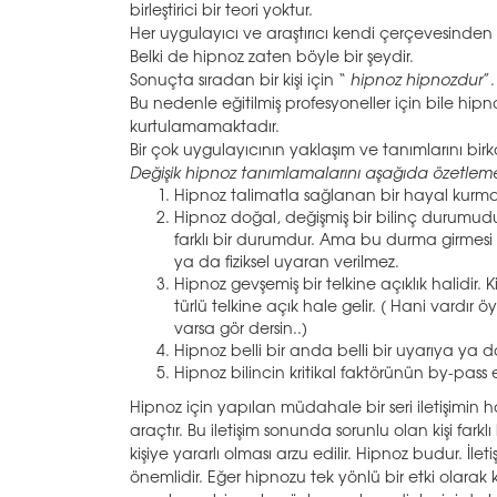
birleştirici bir teori yoktur.
Her uygulayıcı ve araştırıcı kendi çerçevesinde
Belki de hipnoz zaten böyle bir şeydir.
Sonuçta sıradan bir kişi için “
hipnoz hipnozdur
”.
Bu nedenle eğitilmiş profesyoneller için bile hi
kurtulamamaktadır.
Bir çok uygulayıcının yaklaşım ve tanımlarını b
Değişik hipnoz tanımlamalarını aşağıda özetleme
Hipnoz talimatla sağlanan bir hayal kurma şe
Hipnoz doğal, değişmiş bir bilinç durumud
farklı bir durumdur. Ama bu durma girmes
ya da fiziksel uyaran verilmez.
Hipnoz gevşemiş bir telkine açıklık halidir.
türlü telkine açık hale gelir. ( Hani vardır 
varsa gör dersin..)
Hipnoz belli bir anda belli bir uyarıya y
Hipnoz bilincin kritikal faktörünün by-pass ed
Hipnoz için yapılan müdahale bir seri iletişimin ha
araçtır. Bu iletişim sonunda sorunlu olan kişi far
kişiye yararlı olması arzu edilir. Hipnoz budur. İleti
önemlidir. Eğer hipnozu tek yönlü bir etki olara