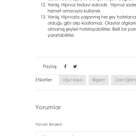
Yanlış. Hipnoz tedavi edicidir. Hipnoz sadec
hizmet amacıyla kullanılır.
Yanlış. Hipnozla yaşanmış her şey hatırlanabil
olduğu gibi alıp kodlamaz. Olaylar algılar
olmamış şeyleri hatırlayabilirler. Belli bir p
yaratabilirler.
Paylaş:
Etiketler:
Uğur Kaya
Bilgem
Özel Eğitim
Yorumlar
Yorum Bırakın