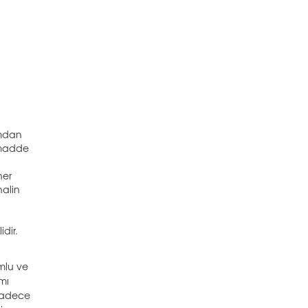
.
umdan
 madde
her
halin
idir.
umlu ve
amı
 Sadece