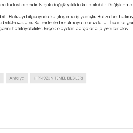
e tedavi aracıdır. Birçok değişik şekilde kullanılabilir. Değişik am
ir. Hafızayı bilgisayarla karşılaştırma işi yanlıştır. Hafıza her hatıray
la birlikte saklanır. Bu nedenle bozulmaya maruzdurlar. İnsanlar ge
arçasını hatırlayabilirler. Birçok olaydan parçalar alıp yeni bir olay
Antalya
HİPNOZUN TEMEL BİLGİLERİ