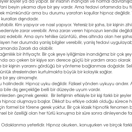
 şeyler söyler ya da yapar. Bir insanın inançları ve normal davranışla
Yani beyin yıkama diye bir şey vardır. Ama tedavi ortamında bu t
 etmek mümkündür ama bu durumu yaratan koşullar hipnoz değildir.
ralları dışındadır.
bilir. Kim yapıyor ve nasıl yapıyor. Yetersiz bir şahıs, bir kişinin zih
deniyle zarar verebilir. Ama zararı veren hipnozun kendisi değildi
rz edebilir. Ama aynı tehlike üzüntülü, stres altında olan her şahıs
isyen her durumda yanlış bilgiler verebilir, yanlış tedavi uygulayabil
zamanda Zararlı da olabilir.
ağımlılık bir ihtiyaçtır. Bir çok şeye iyiliğimize inandığımız bir çok şe
ğında acı çeken bir kişiye son derece güçlü bir yardım aracı olarak
ce bir kişinin yararını gördüğü bir yönteme bağlanması doğaldır. Sel
nlük streslerinden kurtulmakta büyük bir kolaylık sağlar.
le bir şey olmamıştır.
yku halindedir. Hipnoz uyku değildir. Fiziksel yönden uykuyu andırır
a bile dış gerçekliğe belli bir düzeyde uyum vardır.
lerden geçmek gerekir. Bir iletişimin etkisiyle bir kişi farklı bir şeyler
ipnoz oluşmaya başlar. Dikkat bu etkiye odaklı olduğu sürece 
n formel bir törene gerek yoktur. Bir çok klasik hipnotik fenomen 
sel bir özelliği olan her türlü konuşma bir süre sonra dinleyende far
. Odaklanma yeterlidir. Hipnoz okurken, konuşurken ve birçok farkl