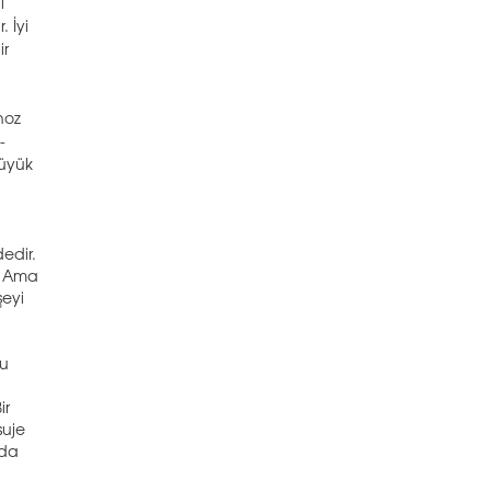
i
. İyi
ir
noz
-
büyük
dedir.
r. Ama
şeyi
Bu
ir
suje
rda