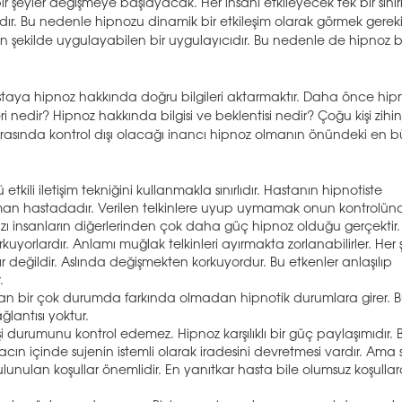
ir şeyler değişmeye başlayacak. Her insanı etkileyecek tek bir sihirl
lıdır. Bu nedenle hipnozu dinamik bir etkileşim olarak görmek gerekir
gun şekilde uygulayabilen bir uygulayıcıdır. Bu nedenle de hipnoz b
 hastaya hipnoz hakkında doğru bilgileri aktarmaktır. Daha önce hip
edir? Hipnoz hakkında bilgisi ve beklentisi nedir? Çoğu kişi zihin
sırasında kontrol dışı olacağı inancı hipnoz olmanın önündeki en 
kili iletişim tekniğini kullanmakla sınırlıdır. Hastanın hipnotiste
 zaman hastadadır. Verilen telkinlere uyup uymamak onun kontrolün
 Bazı insanların diğerlerinden çok daha güç hipnoz olduğu gerçekti
yorlardır. Anlamı muğlak telkinleri ayırmakta zorlanabilirler. Her 
ır değildir. Aslında değişmekten korkuyordur. Bu etkenler anlaşılıp
.
r insan bir çok durumda farkında olmadan hipnotik durumlara girer. 
ğlantısı yoktur.
şi durumunu kontrol edemez. Hipnoz karşılıklı bir güç paylaşımıdır. B
ın içinde sujenin istemli olarak iradesini devretmesi vardır. Ama 
lunulan koşullar önemlidir. En yanıtkar hasta bile olumsuz koşulla