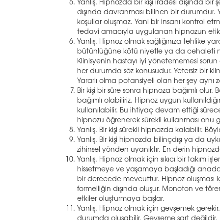
Yanlış. Hipnozda bir kişi iradesi dışında bir
dışında davranması bilinen bir durumdur. 
koşullar oluşmaz. Yani bir insanı kontrol
tedavi amacıyla uygulanan hipnozun etik ku
Yanlış. Hipnoz olmak sağlığınıza tehlike yarata
bütünlüğüne kötü niyetle ya da cehaleti ne
Klinisyenin hastayı iyi yönetememesi sorun a
her durumda söz konusudur. Yetersiz bir klin
Yararlı olma potansiyeli olan her şey aynı 
Bir kişi bir süre sonra hipnoza bağımlı olur. B
bağımlı olabiliriz. Hipnoz uygun kullanıldı
kullanılabilir. Bu ihtiyaç devam ettiği süre
hipnozu öğrenerek sürekli kullanması onu gü
Yanlış. Bir kişi sürekli hipnozda kalabilir. Böy
Yanlış. Bir kişi hipnozda bilinçdışı ya da u
zihinsel yönden uyanıktır. En derin hipnozd
Yanlış. Hipnoz olmak için sıkıcı bir takım işlem
hissetmeye ve yaşamaya başladığı anada h
bir derecede mevcuttur. Hipnoz oluşması içi
formelliğin dışında oluşur. Monoton ve tören
etkiler oluşturmaya başlar.
Yanlış. Hipnoz olmak için gevşemek gerekir
durumda oluşabilir. Gevşeme şart değildir.