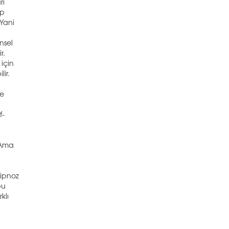
rı
ip
 Yani
insel
r.
 için
ir.
ye
f-
. Ama
hipnoz
bu
klı
ı