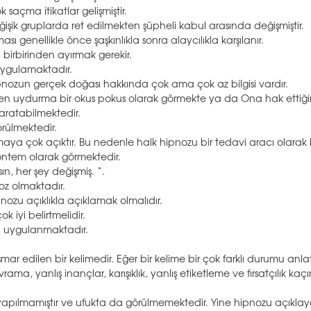
saçma itikatlar gelişmiştir.
işik gruplarda ret edilmekten şüpheli kabul arasında değişmiştir.
sı genellikle önce şaşkınlıkla sonra alaycılıkla karşılanır.
 birbirinden ayırmak gerekir.
 uygulamaktadır.
hipnozun gerçek doğası hakkında çok ama çok az bilgisi vardır.
amamen uydurma bir okus pokus olarak görmekte ya da Ona hak etti
yaratabilmektedir.
örülmektedir.
tmaya çok açıktır. Bu nedenle halk hipnozu bir tedavi aracı olarak
yöntem olarak görmektedir.
ın, her şey değişmiş. “.
oz olmaktadır.
pnozu açıklıkla açıklamak olmalıdır.
 iyi belirtmelidir.
bu uygulanmaktadır.
smar edilen bir kelimedir. Eğer bir kelime bir çok farklı durumu anl
ama, yanlış inançlar, karışıklık, yanlış etiketleme ve fırsatçılık kaç
yapılmamıştır ve ufukta da görülmemektedir. Yine hipnozu açıkla