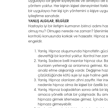
uygulayıcı bir şeyler söyleyecek ve dinleyici de b
yöntem yoktur. Her kişinin kişisel deneyimleri fark
bir uygulayıcı her kişi için yöntemini o kişiye uy
iyileştirme sanatıdır.
YANLIŞ ALGILAR, BİLGİLER
Hastayla iyi bir iletişim kurmanın birinci adımı
olmuş mu? Olmuşsa nerede ne zaman? İzlenimleri n
kontrolü konusunda korkak ve hassastır. Hipnoz 
engeldir.
Yanlış. Hipnoz oluşumunda hipnotistin gücü et
devrettiği bir kontrol yoktur. Kontrol her
Yanlış. Sadece belli insanlar hipnoz olur.
bunların yeteneği az anlamına gelmez. Korku
analiz etme alışkanlığı vardır. Değişime haz
çözüldüğünde kötü suje iyi suje haline gelir
Yanlış. Hipnoz olanların zihni zayıftır. He
nedenle hipnoz olma ile kişisel bir özellik ba
Yanlış. Hipnoz başladıktan sonra artık bir ki
amaca yönelik ortak bir çalışmadır. Bu amac
hipnoza girmek istemezse girmez. İçinde bu
hipnoza girmeyebilir.