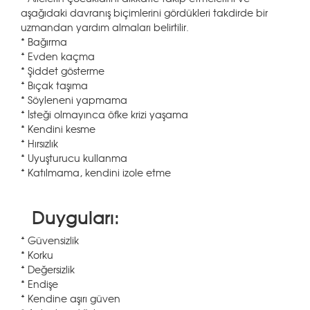
aşağıdaki davranış biçimlerini gördükleri takdirde bir
uzmandan yardım almaları belirtilir.
* Bağırma
* Evden kaçma
* Şiddet gösterme
* Bıçak taşıma
* Söyleneni yapmama
* İsteği olmayınca öfke krizi yaşama
* Kendini kesme
* Hırsızlık
* Uyuşturucu kullanma
* Katılmama, kendini izole etme
Duyguları:
* Güvensizlik
* Korku
* Değersizlik
* Endişe
* Kendine aşırı güven