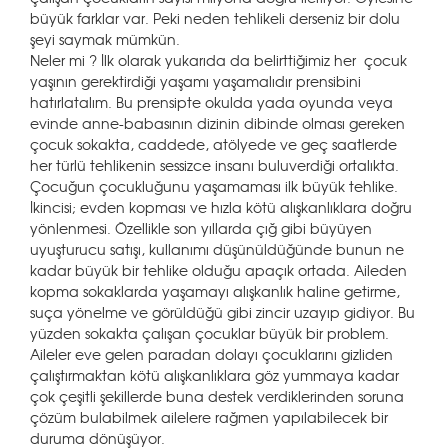
büyük farklar var. Peki neden tehlikeli derseniz bir dolu
şeyi saymak mümkün.
Neler mi ? İlk olarak yukarıda da belirttiğimiz her çocuk
yaşının gerektirdiği yaşamı yaşamalıdır prensibini
hatırlatalım. Bu prensipte okulda yada oyunda veya
evinde anne-babasının dizinin dibinde olması gereken
çocuk sokakta, caddede, atölyede ve geç saatlerde
her türlü tehlikenin sessizce insanı buluverdiği ortalıkta.
Çocuğun çocukluğunu yaşamaması ilk büyük tehlike.
İkincisi; evden kopması ve hızla kötü alışkanlıklara doğru
yönlenmesi. Özellikle son yıllarda çığ gibi büyüyen
uyuşturucu satışı, kullanımı düşünüldüğünde bunun ne
kadar büyük bir tehlike olduğu apaçık ortada. Aileden
kopma sokaklarda yaşamayı alışkanlık haline getirme,
suça yönelme ve görüldüğü gibi zincir uzayıp gidiyor. Bu
yüzden sokakta çalışan çocuklar büyük bir problem.
Aileler eve gelen paradan dolayı çocuklarını gizliden
çalıştırmaktan kötü alışkanlıklara göz yummaya kadar
çok çeşitli şekillerde buna destek verdiklerinden soruna
çözüm bulabilmek ailelere rağmen yapılabilecek bir
duruma dönüşüyor.