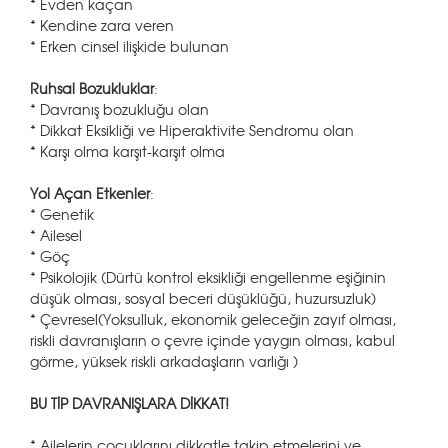
* Evden kaçan
* Kendine zara veren
* Erken cinsel ilişkide bulunan
Ruhsal Bozukluklar
:
* Davranış bozukluğu olan
* Dikkat Eksikliği ve Hiperaktivite Sendromu olan
* Karşı olma karşıt-karşıt olma
Yol Açan Etkenler
:
* Genetik
* Ailesel
* Göç
* Psikolojik (Dürtü kontrol eksikliği engellenme eşiğinin
düşük olması, sosyal beceri düşüklüğü, huzursuzluk)
* Çevresel(Yoksulluk, ekonomik geleceğin zayıf olması,
riskli davranışların o çevre içinde yaygın olması, kabul
görme, yüksek riskli arkadaşların varlığı )
BU TİP DAVRANIŞLARA DİKKAT!
* Ailelerin çocuklarını dikkatle takip etmelerini ve