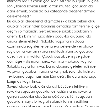
istismara maruz kalan çocuklar. Aslında bu grubun içine
son yıllarda sayıları sürekli artan mülteci çocukları da
dahil etmek, onları da bu kategoride değerlendirmek
gerekmektedir.
Bu grupları değerlendirdiğimizde ilk dikkati çeken olgu
grupların birbirinden bağımsız olmadığı tam tersine iç içe
geçmiş olmalarıdır. Gerçektende sokak çocuklarının
önemli bir kısmının suça itilen çocuklar grubuna da
girdiği izlenmektedir. Sokakta yaşamanın doğal
uzantısında suç işleme ve sürekli çetelerde yer alarak
suçlu olma kavramı yaşanmaktadır.Yani bu çocukları
ayıran bir sınır yoktur. Çocuk dayak yemiş ve şiddet
görmüşse –istismara maruz kalmışsa – sokağa kaçıyor.
Sokakta suçla tanışıyor. Daha doğrusu çeteler halinde
yaşayan çocukların arasına karışmak zorunda kalıyor.
Tek başına yaşaması mümkün değil. Bu durumda suça
karışması kaçınılmaz.
Sayısal olarak bakıldığında asıl büyüyen tehlikenin
sokakta yaşayan çocuklar olmadığını ama sokakta
çalışan çocuklar olduğunu görüyoruz. Tüm yaşayan
çocukların sayısı birkaç bin olarak tahmin edilirken
çalışan çocukların sayısı milyona doğru ilerliyor. Öylesine