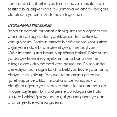
konusunda birbirlerine yardımcı olmaya, masalarında
sessizce bilgi alışverişinde bulunmaya ve ancak son çare
olarak sizin yardımınızı istemeye teşvik edin.
UYGULAMALI STRATEJİLER
Birinci sınıflardaki bir sanat etkinliği sırasında öğrencilerin
arasında dolaşıp kilden yaptıkları şekiller hakkında
konuşuyorum. Sıraların birinde bir öğrenciyle konuşurken
diğer yanımdaki birisi elbisemi çekiştirme başlıyor:
"Öğretmenim, şuna bakın, yaptığıma bakın!" Bakabilirim
ya da çekilmesini söyleyebilirim ama bunun yerine
bilinçli olarak duymamazlıktan geliyorum. En sonunda
pes ediyor, parmağını kaldırıp bekliyor. Böyle yapmamış
olsaydı elimi kaldırıp "bekliyoruz" anlamına gelen bir
işaret yapar ve dikkatimi daha önce konuşmakta
olduğum öğrenciye tekrar verirdim. Her iki durumda da
ilk öğrenciyle işimi bitirip diğerine döndüğümde hala
sessizce beklediğini görürsem çalışmasını görmeye can
atar bir şekilde yanına giderim.