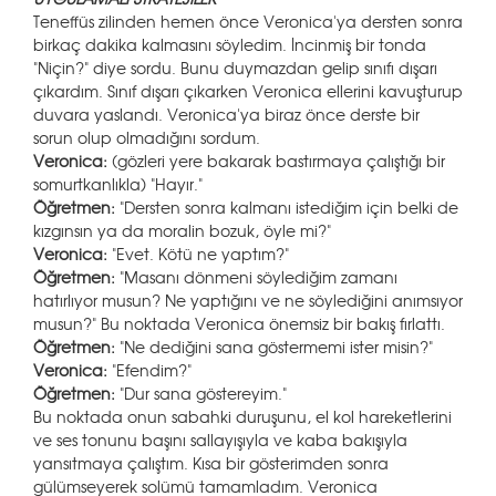
Teneffüs zilinden hemen önce Veronica'ya dersten sonra
birkaç dakika kalmasını söyledim. İncinmiş bir tonda
"Niçin?" diye sordu. Bunu duymazdan gelip sınıfı dışarı
çıkardım. Sınıf dışarı çıkarken Veronica ellerini kavuşturup
duvara yaslandı. Veronica'ya biraz önce derste bir
sorun olup olmadığını sordum.
Veronica:
(gözleri yere bakarak bastırmaya çalıştığı bir
somurtkanlıkla) "Hayır."
Öğretmen:
"Dersten sonra kalmanı istediğim için belki de
kızgınsın ya da moralin bozuk, öyle mi?"
Veronica:
"Evet. Kötü ne yaptım?"
Öğretmen:
"Masanı dönmeni söylediğim zamanı
hatırlıyor musun? Ne yaptığını ve ne söylediğini anımsıyor
musun?" Bu noktada Veronica önemsiz bir bakış fırlattı.
Öğretmen:
"Ne dediğini sana göstermemi ister misin?"
Veronica:
"Efendim?"
Öğretmen:
"Dur sana göstereyim."
Bu noktada onun sabahki duruşunu, el kol hareketlerini
ve ses tonunu başını sallayışıyla ve kaba bakışıyla
yansıtmaya çalıştım. Kısa bir gösterimden sonra
gülümseyerek solümü tamamladım. Veronica