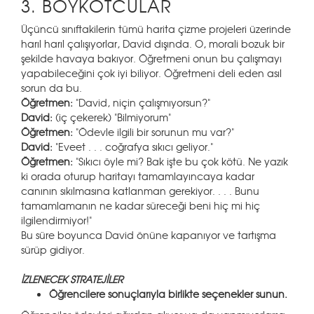
3. BOYKOTCULAR
Üçüncü sınıftakilerin tümü harita çizme projeleri üzerinde
harıl harıl çalışıyorlar, David dışında. O, morali bozuk bir
şekilde havaya bakıyor. Öğretmeni onun bu çalışmayı
yapabileceğini çok iyi biliyor. Öğretmeni deli eden asıl
sorun da bu.
Öğretmen:
"David, niçin çalışmıyorsun?"
David:
(iç çekerek) "Bilmiyorum"
Öğretmen:
"Ödevle ilgili bir sorunun mu var?"
David:
"Eveet . . . coğrafya sıkıcı geliyor."
Öğretmen:
"Sıkıcı öyle mi? Bak işte bu çok kötü. Ne yazık
ki orada oturup haritayı tamamlayıncaya kadar
canının sıkılmasına katlanman gerekiyor. . . . Bunu
tamamlamanın ne kadar süreceği beni hiç mi hiç
ilgilendirmiyor!"
Bu süre boyunca David önüne kapanıyor ve tartışma
sürüp gidiyor.
İZLENECEK STRATEJİLER
Öğrencilere sonuçlarıyla birlikte seçenekler sunun.