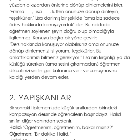
yüzden o kızlardan önlerine dönüp dinlemelerini ister:
"Emma . . ., Lisa . . ., lütfen önünüze dönüp dinleyin,
teşekkürler." Lisa darılmış bir şekilde "ama biz sadece
ödev hakkında konuşuyorduk" der. Bu noktada
öğretmen söylenen şeyin doğru olup olmadığıyla
ilgilenmez. Konuyu başka bir yöne çevirir:
"Ders hakkında konuşuyor olabilirsiniz ama önünüze
dönüp dinlemenizi istiyorum, teşekkürler. Bu
anlattıklarımızı bilmeniz gerekiyor." Lisa'nın kırgınlığı ya da
küslüğü sürerken (ama sesini çıkarmadan) öğretmen
dikkatinizi sınıfın geri kalanına verir ve konuşmasına
kaldığı yerden devam eder.
2. YAPIŞKANLAR
Bir sonraki tiplememizde küçük sınıflardan birindeki
kompozisyon dersinde öğrencilerin başındayız. Halid
sınıfın diğer yanından seslenir.
Halid:
"Öğretmenim, öğretmenim, bakar mısınız?"
Öğretmen:
"Bir dakika Halid."