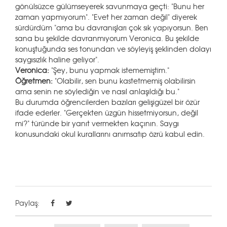
gönülsüzce gülümseyerek savunmaya geçti: "Bunu her
zaman yapmıyorum". "Evet her zaman değil" diyerek
sürdürdüm "ama bu davranışları çok sık yapıyorsun. Ben
sana bu şekilde davranmıyorum Veronica. Bu şekilde
konuştuğunda ses tonundan ve söyleyiş şeklinden dolayı
saygısızlık haline geliyor".
Veronica:
"Şey, bunu yapmak istememiştim."
Öğretmen:
"Olabilir, sen bunu kastetmemiş olabilirsin
ama senin ne söylediğin ve nasıl anlaşıldığı bu."
Bu durumda öğrencilerden bazıları gelişigüzel bir özür
ifade ederler. "Gerçekten üzgün hissetmiyorsun, değil
mi?" türünde bir yanıt vermekten kaçının. Saygı
konusundaki okul kurallarını anımsatıp özrü kabul edin.
Paylaş: