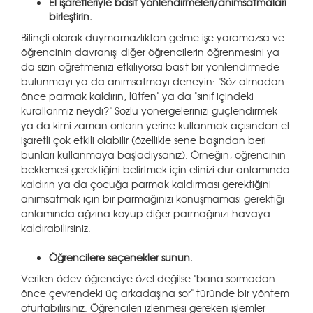
El işaretleriyle basit yönlendirmeleri/anımsatmaları
birleştirin.
Bilinçli olarak duymamazlıktan gelme işe yaramazsa ve
öğrencinin davranışı diğer öğrencilerin öğrenmesini ya
da sizin öğretmenizi etkiliyorsa basit bir yönlendirmede
bulunmayı ya da anımsatmayı deneyin: "Söz almadan
önce parmak kaldırın, lütfen" ya da "sınıf içindeki
kurallarımız neydi?" Sözlü yönergelerinizi güçlendirmek
ya da kimi zaman onların yerine kullanmak açısından el
işaretli çok etkili olabilir (özellikle sene başından beri
bunları kullanmaya başladıysanız). Örneğin, öğrencinin
beklemesi gerektiğini belirtmek için elinizi dur anlamında
kaldırın ya da çocuğa parmak kaldırması gerektiğini
anımsatmak için bir parmağınızı konuşmaması gerektiği
anlamında ağzına koyup diğer parmağınızı havaya
kaldırabilirsiniz.
Öğrencilere seçenekler sunun.
Verilen ödev öğrenciye özel değilse "bana sormadan
önce çevrendeki üç arkadaşına sor" türünde bir yöntem
oturtabilirsiniz. Öğrencileri izlenmesi gereken işlemler