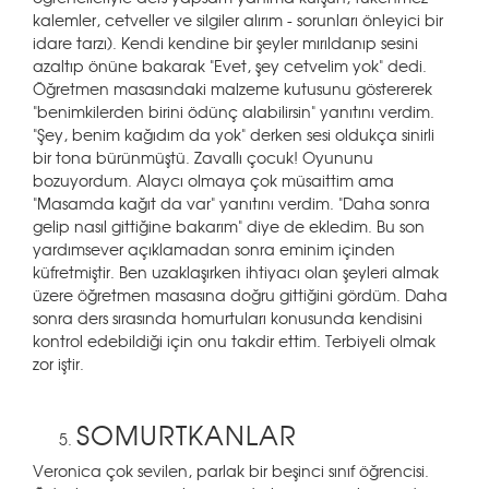
kalemler, cetveller ve silgiler alırım - sorunları önleyici bir
idare tarzı). Kendi kendine bir şeyler mırıldanıp sesini
azaltıp önüne bakarak "Evet, şey cetvelim yok" dedi.
Öğretmen masasındaki malzeme kutusunu göstererek
"benimkilerden birini ödünç alabilirsin" yanıtını verdim.
"Şey, benim kağıdım da yok" derken sesi oldukça sinirli
bir tona bürünmüştü. Zavallı çocuk! Oyununu
bozuyordum. Alaycı olmaya çok müsaittim ama
"Masamda kağıt da var" yanıtını verdim. "Daha sonra
gelip nasıl gittiğine bakarım" diye de ekledim. Bu son
yardımsever açıklamadan sonra eminim içinden
küfretmiştir. Ben uzaklaşırken ihtiyacı olan şeyleri almak
üzere öğretmen masasına doğru gittiğini gördüm. Daha
sonra ders sırasında homurtuları konusunda kendisini
kontrol edebildiği için onu takdir ettim. Terbiyeli olmak
zor iştir.
SOMURTKANLAR
Veronica çok sevilen, parlak bir beşinci sınıf öğrencisi.