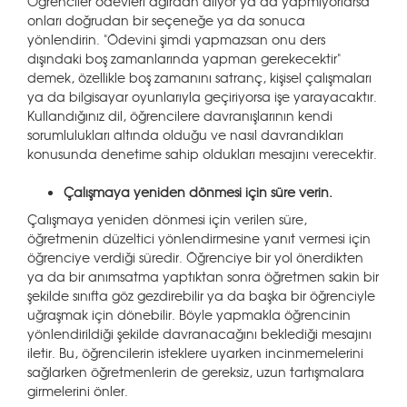
Öğrenciler ödevleri ağırdan alıyor ya da yapmıyorlarsa
onları doğrudan bir seçeneğe ya da sonuca
yönlendirin. "Ödevini şimdi yapmazsan onu ders
dışındaki boş zamanlarında yapman gerekecektir"
demek, özellikle boş zamanını satranç, kişisel çalışmaları
ya da bilgisayar oyunlarıyla geçiriyorsa işe yarayacaktır.
Kullandığınız dil, öğrencilere davranışlarının kendi
sorumlulukları altında olduğu ve nasıl davrandıkları
konusunda denetime sahip oldukları mesajını verecektir.
Çalışmaya yeniden dönmesi için süre verin.
Çalışmaya yeniden dönmesi için verilen süre,
öğretmenin düzeltici yönlendirmesine yanıt vermesi için
öğrenciye verdiği süredir. Öğrenciye bir yol önerdikten
ya da bir anımsatma yaptıktan sonra öğretmen sakin bir
şekilde sınıfta göz gezdirebilir ya da başka bir öğrenciyle
uğraşmak için dönebilir. Böyle yapmakla öğrencinin
yönlendirildiği şekilde davranacağını beklediği mesajını
iletir. Bu, öğrencilerin isteklere uyarken incinmemelerini
sağlarken öğretmenlerin de gereksiz, uzun tartışmalara
girmelerini önler.