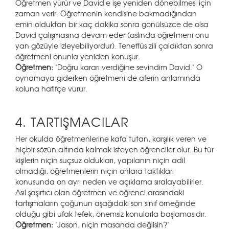
Öğretmen yürür ve David'e işe yeniden dönebilmesi için
zaman verir. Öğretmenin kendisine bakmadığından
emin olduktan bir kaç dakika sonra gönülsüzce de olsa
David çalışmasına devam eder (aslında öğretmeni onu
yan gözüyle izleyebiliyordur). Teneffüs zili çaldıktan sonra
öğretmeni onunla yeniden konuşur.
Öğretmen:
"Doğru kararı verdiğine sevindim David." O
oynamaya giderken öğretmeni de aferin anlamında
koluna hafifçe vurur.
4. TARTIŞMACILAR
Her okulda öğretmenlerine kafa tutan, karşılık veren ve
hiçbir sözün altında kalmak isteyen öğrenciler olur. Bu tür
kişilerin niçin suçsuz oldukları, yapılanın niçin adil
olmadığı, öğretmenlerin niçin onlara taktıkları
konusunda on ayrı neden ve açıklama sıralayabilirler.
Asıl şaşırtıcı olan öğretmen ve öğrenci arasındaki
tartışmaların çoğunun aşağıdaki son sınıf örneğinde
olduğu gibi ufak tefek, önemsiz konularla başlamasıdır.
Öğretmen:
"Jason, niçin masanda değilsin?"