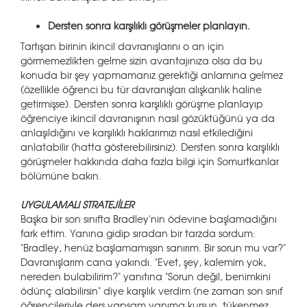
Dersten sonra karşılıklı görüşmeler planlayın.
Tartışan birinin ikincil davranışlarını o an için
görmemezlikten gelme sizin avantajınıza olsa da bu
konuda bir şey yapmamanız gerektiği anlamına gelmez
(özellikle öğrenci bu tür davranışları alışkanlık haline
getirmişse). Dersten sonra karşılıklı görüşme planlayıp
öğrenciye ikincil davranışının nasıl gözüktüğünü ya da
anlaşıldığını ve karşılıklı haklarımızı nasıl etkilediğini
anlatabilir (hatta gösterebilirsiniz). Dersten sonra karşılıklı
görüşmeler hakkında daha fazla bilgi için Somurtkanlar
bölümüne bakın.
UYGULAMALI STRATEJİLER
Başka bir son sınıfta Bradley'nin ödevine başlamadığını
fark ettim. Yanına gidip sıradan bir tarzda sordum:
"Bradley, henüz başlamamışsın sanırım. Bir sorun mu var?"
Davranışlarım cana yakındı. "Evet, şey, kalemim yok,
nereden bulabilirim?" yanıtına "Sorun değil, benimkini
ödünç alabilirsin" diye karşılık verdim (ne zaman son sınıf
öğrencileriyle ders yapsam yanıma kurşun, tükenmez