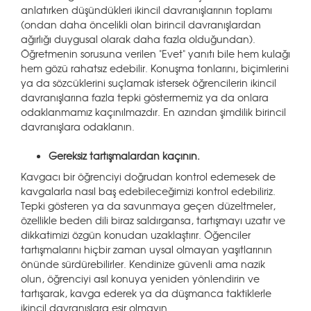
anlatırken düşündükleri ikincil davranışlarının toplamı
(ondan daha öncelikli olan birincil davranışlardan
ağırlığı duygusal olarak daha fazla olduğundan).
Öğretmenin sorusuna verilen "Evet" yanıtı bile hem kulağı
hem gözü rahatsız edebilir. Konuşma tonlarını, biçimlerini
ya da sözcüklerini suçlamak istersek öğrencilerin ikincil
davranışlarına fazla tepki göstermemiz ya da onlara
odaklanmamız kaçınılmazdır. En azından şimdilik birincil
davranışlara odaklanın.
Gereksiz tartışmalardan kaçının.
Kavgacı bir öğrenciyi doğrudan kontrol edemesek de
kavgalarla nasıl baş edebileceğimizi kontrol edebiliriz.
Tepki gösteren ya da savunmaya geçen düzeltmeler,
özellikle beden dili biraz saldırgansa, tartışmayı uzatır ve
dikkatimizi özgün konudan uzaklaştırır. Öğenciler
tartışmalarını hiçbir zaman uysal olmayan yaşıtlarının
önünde sürdürebilirler. Kendinize güvenli ama nazik
olun, öğrenciyi asıl konuya yeniden yönlendirin ve
tartışarak, kavga ederek ya da düşmanca taktiklerle
ikincil davranışlara esir olmayın.