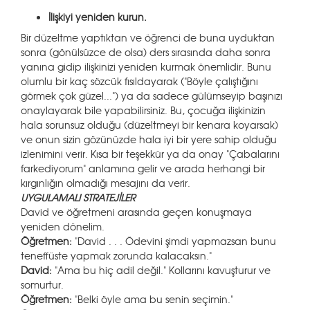
İlişkiyi yeniden kurun.
Bir düzeltme yaptıktan ve öğrenci de buna uyduktan
sonra (gönülsüzce de olsa) ders sırasında daha sonra
yanına gidip ilişkinizi yeniden kurmak önemlidir. Bunu
olumlu bir kaç sözcük fısıldayarak ("Böyle çalıştığını
görmek çok güzel...") ya da sadece gülümseyip başınızı
onaylayarak bile yapabilirsiniz. Bu, çocuğa ilişkinizin
hala sorunsuz olduğu (düzeltmeyi bir kenara koyarsak)
ve onun sizin gözünüzde hala iyi bir yere sahip olduğu
izlenimini verir. Kısa bir teşekkür ya da onay "Çabalarını
farkediyorum" anlamına gelir ve arada herhangi bir
kırgınlığın olmadığı mesajını da verir.
UYGULAMALI STRATEJİLER
David ve öğretmeni arasında geçen konuşmaya
yeniden dönelim.
Öğretmen:
"David . . . Ödevini şimdi yapmazsan bunu
teneffüste yapmak zorunda kalacaksın."
David:
"Ama bu hiç adil değil." Kollarını kavuşturur ve
somurtur.
Öğretmen:
"Belki öyle ama bu senin seçimin."