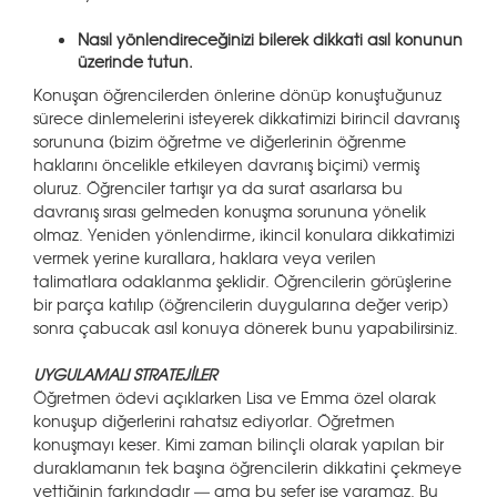
Nasıl yönlendireceğinizi bilerek dikkati asıl konunun
üzerinde tutun.
Konuşan öğrencilerden önlerine dönüp konuştuğunuz
sürece dinlemelerini isteyerek dikkatimizi birincil davranış
sorununa (bizim öğretme ve diğerlerinin öğrenme
haklarını öncelikle etkileyen davranış biçimi) vermiş
oluruz. Öğrenciler tartışır ya da surat asarlarsa bu
davranış sırası gelmeden konuşma sorununa yönelik
olmaz. Yeniden yönlendirme, ikincil konulara dikkatimizi
vermek yerine kurallara, haklara veya verilen
talimatlara odaklanma şeklidir. Öğrencilerin görüşlerine
bir parça katılıp (öğrencilerin duygularına değer verip)
sonra çabucak asıl konuya dönerek bunu yapabilirsiniz.
UYGULAMALI STRATEJİLER
Öğretmen ödevi açıklarken Lisa ve Emma özel olarak
konuşup diğerlerini rahatsız ediyorlar. Öğretmen
konuşmayı keser. Kimi zaman bilinçli olarak yapılan bir
duraklamanın tek başına öğrencilerin dikkatini çekmeye
yettiğinin farkındadır — ama bu sefer işe yaramaz. Bu