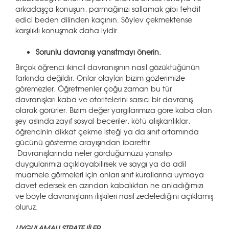
arkadaşça konuşun, parmağınızı sallamak gibi tehdit
edici beden dilinden kaçının. Söylev çekmektense
karşılıklı konuşmak daha iyidir.
Sorunlu davranışı yansıtmayı önerin.
Birçok öğrenci ikincil davranışının nasıl gözüktüğünün
farkında değildir. Onlar olayları bizim gözlerimizle
göremezler. Öğretmenler çoğu zaman bu tür
davranışları kaba ve otoritelerini sarsıcı bir davranış
olarak görürler. Bizim değer yargılarımıza göre kaba olan
şey aslında zayıf sosyal beceriler, kötü alışkanlıklar,
öğrencinin dikkat çekme isteği ya da sınıf ortamında
gücünü gösterme arayışından ibarettir.
Davranışlarında neler gördüğümüzü yansıtıp
duygularımızı açıklayabilirsek ve saygı ya da adil
muamele görmeleri için onları sınıf kurallarına uymaya
davet edersek en azından kabalıktan ne anladığımızı
ve böyle davranışların ilişkileri nasıl zedelediğini açıklamış
oluruz.
UYGULAMALI STRATEJİLER