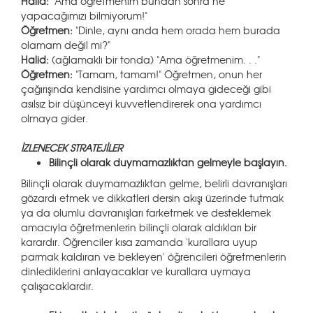
Halid:
"Ama öğretmenim bundan sonra ne
yapacağımızı bilmiyorum!"
Öğretmen:
"Dinle, aynı anda hem orada hem burada
olamam değil mi?"
Halid:
(ağlamaklı bir tonda) "Ama öğretmenim. . ."
Öğretmen:
"Tamam, tamam!" Öğretmen, onun her
çağırışında kendisine yardımcı olmaya gideceği gibi
asılsız bir düşünceyi kuvvetlendirerek ona yardımcı
olmaya gider.
İZLENECEK STRATEJİLER
Bilinçli olarak duymamazlıktan gelmeyle başlayın.
Bilinçli olarak duymamazlıktan gelme, belirli davranışları
gözardı etmek ve dikkatleri dersin akışı üzerinde tutmak
ya da olumlu davranışları farketmek ve desteklemek
amacıyla öğretmenlerin bilinçli olarak aldıkları bir
karardır. Öğrenciler kısa zamanda 'kurallara uyup
parmak kaldıran ve bekleyen' öğrencileri öğretmenlerin
dinlediklerini anlayacaklar ve kurallara uymaya
çalışacaklardır.