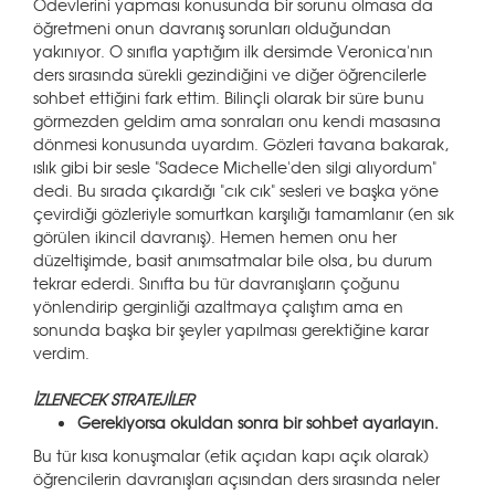
Ödevlerini yapması konusunda bir sorunu olmasa da
öğretmeni onun davranış sorunları olduğundan
yakınıyor. O sınıfla yaptığım ilk dersimde Veronica'nın
ders sırasında sürekli gezindiğini ve diğer öğrencilerle
sohbet ettiğini fark ettim. Bilinçli olarak bir süre bunu
görmezden geldim ama sonraları onu kendi masasına
dönmesi konusunda uyardım. Gözleri tavana bakarak,
ıslık gibi bir sesle "Sadece Michelle'den silgi alıyordum"
dedi. Bu sırada çıkardığı "cık cık" sesleri ve başka yöne
çevirdiği gözleriyle somurtkan karşılığı tamamlanır (en sık
görülen ikincil davranış). Hemen hemen onu her
düzeltişimde, basit anımsatmalar bile olsa, bu durum
tekrar ederdi. Sınıfta bu tür davranışların çoğunu
yönlendirip gerginliği azaltmaya çalıştım ama en
sonunda başka bir şeyler yapılması gerektiğine karar
verdim.
İZLENECEK STRATEJİLER
Gerekiyorsa okuldan sonra bir sohbet ayarlayın.
Bu tür kısa konuşmalar (etik açıdan kapı açık olarak)
öğrencilerin davranışları açısından ders sırasında neler