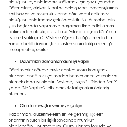
olduğunu aydınlatmanızı sağlamak için çok uygundur.
Öğrencilere, alışkanlık haline gelmiş ikincil davranışlarının
sınıf hakları ve sorumluluklarına göre kabul edilemez
olduğunu anlatmamız çok önemlidir. Bu tör sohbetlerin
yılın başlarında yapılmaya başlaması ikna edici olması
bakımından oldukça etkili olur (yılanın başının küçükken
ezilmesi yaklaşımı). Böylece öğrenciler öğretmenin her
zaman belirli davranışları dersten sonra takip edeceği
mesajını almış olurlar.
Davetinizin zamanlamasını iyi yapın.
Öğretmenler öğrencileriyle dersten sonra konuşmak
isterlerse teneffüs zili çalmadan hemen önce kalmalarını
istemek daha iyi olabilir. Böylece, "Niçin?", "Neden Ben?"
ya da "Ne Yaptım?" gibi gereksiz tartışmaları önlemiş
olursunuz.
Olumlu mesajlar vermeye çalışın.
İkazlarımızın, düzeltmelerimizin ve gerilmiş ilişkilerin
onarımının süren bir ilişkili sayesinde mümkün
olabileceğini unutmayalım. Olumlu bir ses tonuyla ve