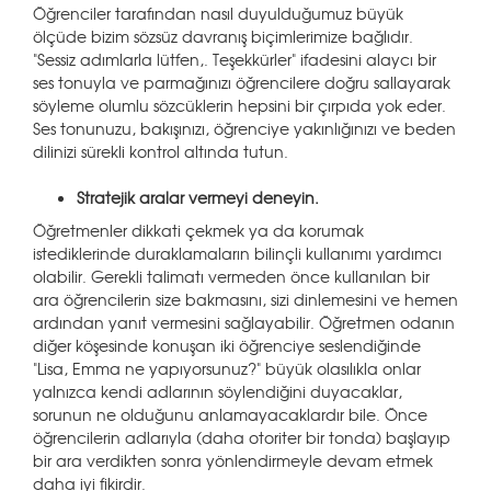
Öğrenciler tarafından nasıl duyulduğumuz büyük
ölçüde bizim sözsüz davranış biçimlerimize bağlıdır.
"Sessiz adımlarla lütfen,. Teşekkürler" ifadesini alaycı bir
ses tonuyla ve parmağınızı öğrencilere doğru sallayarak
söyleme olumlu sözcüklerin hepsini bir çırpıda yok eder.
Ses tonunuzu, bakışınızı, öğrenciye yakınlığınızı ve beden
dilinizi sürekli kontrol altında tutun.
Stratejik aralar vermeyi deneyin.
Öğretmenler dikkati çekmek ya da korumak
istediklerinde duraklamaların bilinçli kullanımı yardımcı
olabilir. Gerekli talimatı vermeden önce kullanılan bir
ara öğrencilerin size bakmasını, sizi dinlemesini ve hemen
ardından yanıt vermesini sağlayabilir. Öğretmen odanın
diğer köşesinde konuşan iki öğrenciye seslendiğinde
"Lisa, Emma ne yapıyorsunuz?" büyük olasılıkla onlar
yalnızca kendi adlarının söylendiğini duyacaklar,
sorunun ne olduğunu anlamayacaklardır bile. Önce
öğrencilerin adlarıyla (daha otoriter bir tonda) başlayıp
bir ara verdikten sonra yönlendirmeyle devam etmek
daha iyi fikirdir.