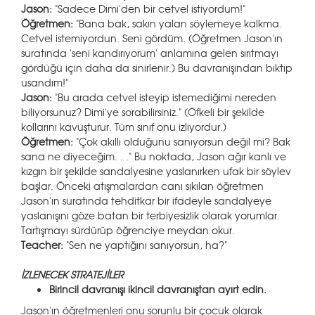
Jason:
"Sadece Dimi'den bir cetvel istiyordum!"
Öğretmen:
"Bana bak, sakın yalan söylemeye kalkma.
Cetvel istemiyordun. Seni gördüm. (Öğretmen Jason'ın
suratında 'seni kandırıyorum' anlamına gelen sırıtmayı
gördüğü için daha da sinirlenir.) Bu davranışından bıktıp
usandım!"
Jason:
"Bu arada cetvel isteyip istemediğimi nereden
biliyorsunuz? Dimi'ye sorabilirsiniz." (Öfkeli bir şekilde
kollarını kavuşturur. Tüm sınıf onu izliyordur.)
Öğretmen:
"Çok akıllı olduğunu sanıyorsun değil mi? Bak
sana ne diyeceğim. . ." Bu noktada, Jason ağır kanlı ve
kızgın bir şekilde sandalyesine yaslanırken ufak bir söylev
başlar. Önceki atışmalardan canı sıkılan öğretmen
Jason'ın suratında tehditkar bir ifadeyle sandalyeye
yaslanışını göze batan bir terbiyesizlik olarak yorumlar.
Tartışmayı sürdürüp öğrenciye meydan okur.
Teacher:
"Sen ne yaptığını sanıyorsun, ha?"
İZLENECEK STRATEJİLER
Birincil davranışı ikincil davranıştan ayırt edin.
Jason'ın öğretmenleri onu sorunlu bir çocuk olarak