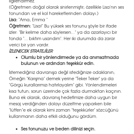
ilgilendirmez.
(Öğretmen doğal olarak sinirlenmiştir; özellikle Lisa'nın ses
tonundan ve el kol hareketlerinden dolayı.)
Lisa:
"Ama, Emma "
Öğretmen:
"Lisa!" Bu yüksek ses tonunu şöyle bir ifade
izler: "Bir kelime daha söylersen..." ya da azarlayıcı bir
tonda "... bıktım usandım". Her iki durumda da zarar
verici bir yan vardır.
İZLENECEK STRATEJİLER
Olumlu bir yönlendirmede ya da anımsatmada
bulunun ve ardından teşekkür edin.
İstemediğiniz davranışa değil istediğinize odaklanın;
Örneğin "Karışma" demek yerine "Teker Teker" ya da
"Görgü kurallarımızı hatırlayalım" gibi. Yönlendirmeleri
kısa tutun; sorun üzerinde çok fazla durmaktan kaçının.
Buna ek olarak, davranış hedefimize daha uygun bir
mesaj verdiğinden dolayı düzeltme yaparken bile
"lütfen"e ek olarak kimi zaman "teşekkürler" sözcüğünü
kullanmanın daha etkili olduğunu gördüm.
Ses tonunuzu ve beden dilinizi seçin.