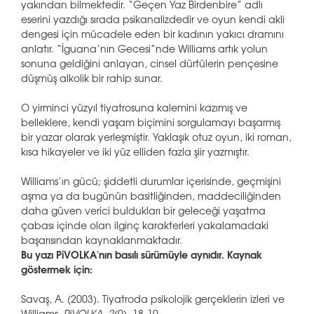
yakından bilmektedir. “Geçen Yaz Birdenbire” adlı
eserini yazdığı sırada psikanalizdedir ve oyun kendi akli
dengesi için mücadele eden bir kadının yakıcı dramını
anlatır. “İguana’nın Gecesi”nde Williams artık yolun
sonuna geldiğini anlayan, cinsel dürtülerin pençesine
düşmüş alkolik bir rahip sunar.
O yirminci yüzyıl tiyatrosuna kalemini kazımış ve
belleklere, kendi yaşam biçimini sorgulamayı başarmış
bir yazar olarak yerleşmiştir. Yaklaşık otuz oyun, iki roman,
kısa hikayeler ve iki yüz elliden fazla şiir yazmıştır.
Williams’ın gücü; şiddetli durumlar içerisinde, geçmişini
aşma ya da bugünün basitliğinden, maddeciliğinden
daha güven verici buldukları bir geleceği yaşatma
çabası içinde olan ilginç karakterleri yakalamadaki
başarısından kaynaklanmaktadır.
Bu yazı PiVOLKA'nın basılı sürümüyle aynıdır. Kaynak
göstermek için:
Savaş, A. (2003). Tiyatroda psikolojik gerçeklerin izleri ve