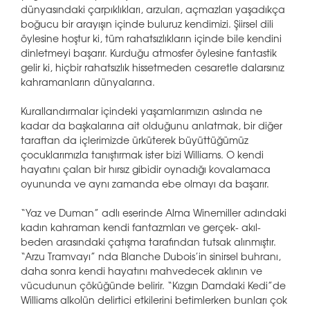
dünyasındaki çarpıklıkları, arzuları, açmazları yaşadıkça
boğucu bir arayışın içinde buluruz kendimizi. Şiirsel dili
öylesine hoştur ki, tüm rahatsızlıkların içinde bile kendini
dinletmeyi başarır. Kurduğu atmosfer öylesine fantastik
gelir ki, hiçbir rahatsızlık hissetmeden cesaretle dalarsınız
kahramanların dünyalarına.
Kurallandırmalar içindeki yaşamlarımızın aslında ne
kadar da başkalarına ait olduğunu anlatmak, bir diğer
taraftan da içlerimizde ürküterek büyüttüğümüz
çocuklarımızla tanıştırmak ister bizi Williams. O kendi
hayatını çalan bir hırsız gibidir oynadığı kovalamaca
oyununda ve aynı zamanda ebe olmayı da başarır.
“Yaz ve Duman” adlı eserinde Alma Winemiller adındaki
kadın kahraman kendi fantazmları ve gerçek- akıl-
beden arasındaki çatışma tarafından tutsak alınmıştır.
“Arzu Tramvayı” nda Blanche Dubois’in sinirsel buhranı,
daha sonra kendi hayatını mahvedecek aklının ve
vücudunun çöküğünde belirir. “Kızgın Damdaki Kedi”de
Williams alkolün delirtici etkilerini betimlerken bunları çok