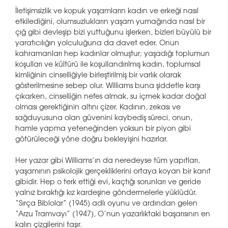
İletişimsizlik ve kopuk yaşamların kadın ve erkeği nasıl
etkilediğini, olumsuzlukların yaşam yumağında nasıl bir
çığ gibi devleşip bizi yuttuğunu işlerken, bizleri büyülü bir
yaratıcılığın yolculuğuna da davet eder. Onun
kahramanları hep kadınlar olmuştur; yaşadığı toplumun
koşulları ve kültürü ile koşullandırılmış kadın, toplumsal
kimliğinin cinselliğiyle birleştirilmiş bir varlık olarak
gösterilmesine sebep olur. Williams buna şiddetle karşı
çıkarken, cinselliğin nefes almak, su içmek kadar doğal
olması gerektiğinin altını çizer. Kadının, zekası ve
sağduyusuna olan güvenini kaybediş süreci, onun,
hamle yapma yeteneğinden yoksun bir piyon gibi
götürüleceği yöne doğru bekleyişini hazırlar.
Her yazar gibi Williams’ın da neredeyse tüm yapıtları,
yaşamının psikolojik gerçekliklerini ortaya koyan bir kanıt
gibidir. Hep o terk ettiği evi, kaçtığı sorunları ve geride
yalnız bıraktığı kız kardeşine göndermelerle yüklüdür.
“Sırça Biblolar” (1945) adlı oyunu ve ardından gelen
“Arzu Tramvayı” (1947), O’nun yazarlıktaki başarısının en
kalın çizgilerini taşır.