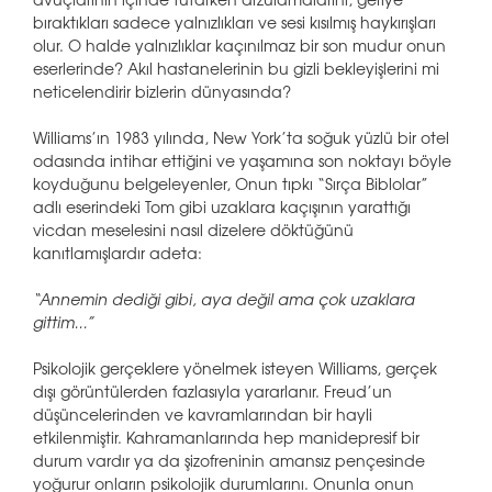
avuçlarının içinde tutarken arzulamalarını, geriye
bıraktıkları sadece yalnızlıkları ve sesi kısılmış haykırışları
olur. O halde yalnızlıklar kaçınılmaz bir son mudur onun
eserlerinde? Akıl hastanelerinin bu gizli bekleyişlerini mi
neticelendirir bizlerin dünyasında?
Williams’ın 1983 yılında, New York’ta soğuk yüzlü bir otel
odasında intihar ettiğini ve yaşamına son noktayı böyle
koyduğunu belgeleyenler, Onun tıpkı “Sırça Biblolar”
adlı eserindeki Tom gibi uzaklara kaçışının yarattığı
vicdan meselesini nasıl dizelere döktüğünü
kanıtlamışlardır adeta:
“Annemin dediği gibi, aya değil ama çok uzaklara
gittim...”
Psikolojik gerçeklere yönelmek isteyen Williams, gerçek
dışı görüntülerden fazlasıyla yararlanır. Freud’un
düşüncelerinden ve kavramlarından bir hayli
etkilenmiştir. Kahramanlarında hep manidepresif bir
durum vardır ya da şizofreninin amansız pençesinde
yoğurur onların psikolojik durumlarını. Onunla onun