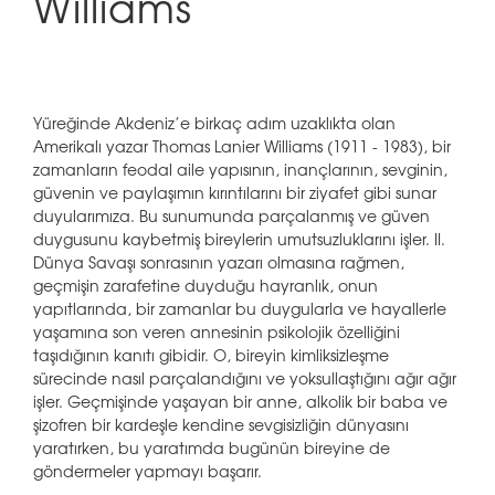
Williams
Yüreğinde Akdeniz’e birkaç adım uzaklıkta olan
Amerikalı yazar Thomas Lanier Williams (1911 - 1983), bir
zamanların feodal aile yapısının, inançlarının, sevginin,
güvenin ve paylaşımın kırıntılarını bir ziyafet gibi sunar
duyularımıza. Bu sunumunda parçalanmış ve güven
duygusunu kaybetmiş bireylerin umutsuzluklarını işler. II.
Dünya Savaşı sonrasının yazarı olmasına rağmen,
geçmişin zarafetine duyduğu hayranlık, onun
yapıtlarında, bir zamanlar bu duygularla ve hayallerle
yaşamına son veren annesinin psikolojik özelliğini
taşıdığının kanıtı gibidir. O, bireyin kimliksizleşme
sürecinde nasıl parçalandığını ve yoksullaştığını ağır ağır
işler. Geçmişinde yaşayan bir anne, alkolik bir baba ve
şizofren bir kardeşle kendine sevgisizliğin dünyasını
yaratırken, bu yaratımda bugünün bireyine de
göndermeler yapmayı başarır.