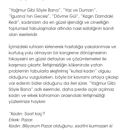
“Yağmur Gibi Söyle Bana”, “Yaz ve Duman”,
“İguana’nın Gecesi”, “Dövme Gül”, “Kızgın Damdaki
Kedi”; kadınların da en güzel işlendiği ve cinselliğin
toplumsal tabulaşmalar altında nasıl ezildiğinin kanıtı
olan eserleridir.
İçimizdeki ruhların kirlenerek hastalığa yakalanması ve
kurtuluş yolu olmayan bir kangrene dönüşmesinin
hikayesini en güzel detayları ve çözümlemeleri ile
karşımıza çıkartır. İletişimsizliğin kökeninde yatan
problemin tabularla sıkıştırılmış “kutsal kadın” olgusu
olduğunu vurgularken, böyle bir kavramı ortaya çıkarıp
var edenin bizler olduğunu da ileri sürer. “Yağmur Gibi
Söyle Bana” adlı eserinde, daha perde açılır açılmaz
kadın ve erkek kahraman arasındaki iletişimsizliği
yüzlerimize haykırır:
“Kadın: Saat kaç?
Erkek: Pazar.
Kadın: Biliyorum Pazar olduğunu, saatini kurmazsın ki