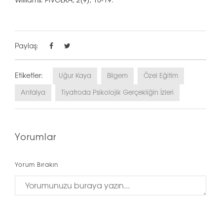
Williams.
PiVOLKA, 2
(9), 18-19.
Paylaş:
Etiketler:
Uğur Kaya
Bilgem
Özel Eğitim
Antalya
Tiyatroda Psikolojik Gerçekliğin İzleri
Yorumlar
Yorum Bırakın