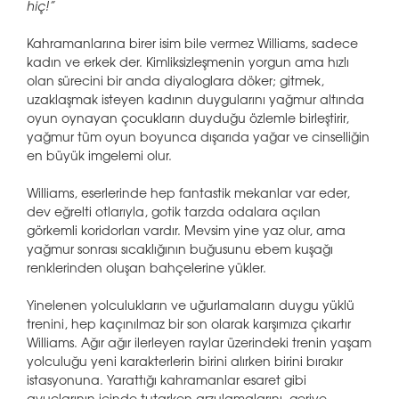
hiç!”
Kahramanlarına birer isim bile vermez Williams, sadece
kadın ve erkek der. Kimliksizleşmenin yorgun ama hızlı
olan sürecini bir anda diyaloglara döker; gitmek,
uzaklaşmak isteyen kadının duygularını yağmur altında
oyun oynayan çocukların duyduğu özlemle birleştirir,
yağmur tüm oyun boyunca dışarıda yağar ve cinselliğin
en büyük imgelemi olur.
Williams, eserlerinde hep fantastik mekanlar var eder,
dev eğrelti otlarıyla, gotik tarzda odalara açılan
görkemli koridorları vardır. Mevsim yine yaz olur, ama
yağmur sonrası sıcaklığının buğusunu ebem kuşağı
renklerinden oluşan bahçelerine yükler.
Yinelenen yolculukların ve uğurlamaların duygu yüklü
trenini, hep kaçınılmaz bir son olarak karşımıza çıkartır
Williams. Ağır ağır ilerleyen raylar üzerindeki trenin yaşam
yolculuğu yeni karakterlerin birini alırken birini bırakır
istasyonuna. Yarattığı kahramanlar esaret gibi