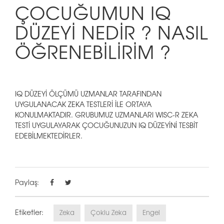
ÇOCUĞUMUN IQ
DÜZEYİ NEDİR ? NASIL
ÖĞRENEBİLİRİM ?
IQ DÜZEYİ ÖLÇÜMÜ UZMANLAR TARAFINDAN
UYGULANACAK ZEKA TESTLERİ İLE ORTAYA
KONULMAKTADIR. GRUBUMUZ UZMANLARI WISC-R ZEKA
TESTİ UYGULAYARAK ÇOCUĞUNUZUN IQ DÜZEYİNİ TESBİT
EDEBİLMEKTEDİRLER.
Paylaş:
Etiketler:
Zeka
Çoklu Zeka
Engel