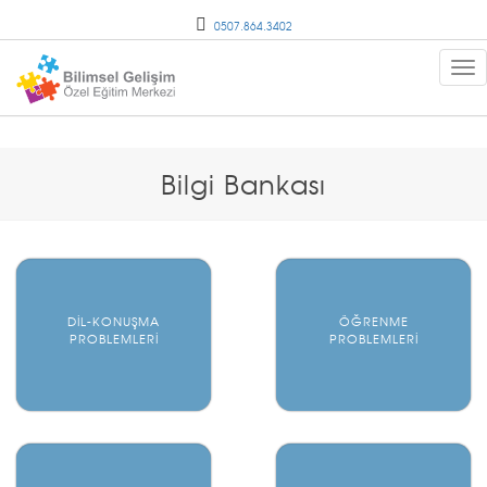
0507.864.3402
Bilgi Bankası
DİL-KONUŞMA
ÖĞRENME
PROBLEMLERİ
PROBLEMLERİ