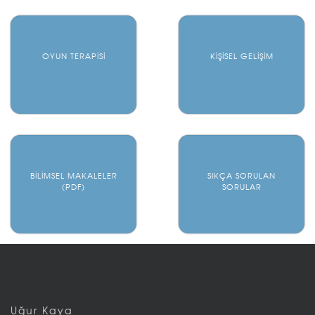
OYUN TERAPİSİ
KİŞİSEL GELİŞİM
BİLİMSEL MAKALELER
SIKÇA SORULAN
(PDF)
SORULAR
Uğur Kaya